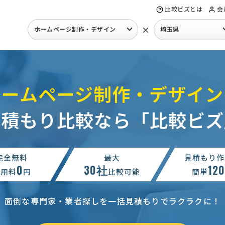
比較ビズとは
会
×
ホームページ制作・デザイン
埼玉県
ホームページ制作・デザイン
見積もり比較なら「比較ビズ
完全無料
最大
見積もり作
0
30社
12
利用料
円
比較可能
簡単
面倒な専門家・業者探しを一括見積もりでラクラクに！