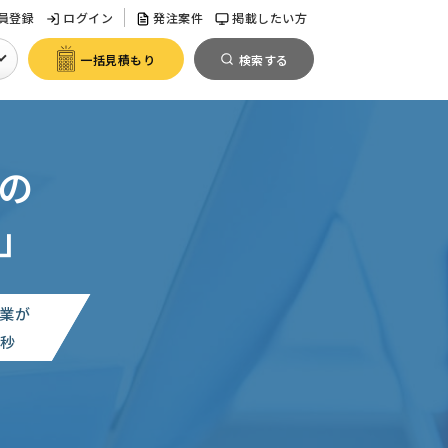
員登録
ログイン
発注案件
掲載したい方
一括見積もり
検索する
の
」
業が
0
秒