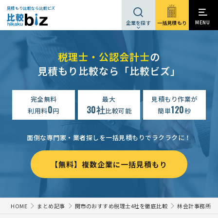
見積もり比較なら比較ビズ
MENU
一括見積もり
企業を探す
税理士・公認会計士
の
見積もり比較なら「比較ビズ」
完全無料
最大
見積もり作業が
0
30社
120
利用料
円
比較可能
簡単
秒
面倒な専門家・業者探しを一括見積もりでラクラクに！
【無料】複数企業に一括見積もり
HOME
まとめ記事
関市のおすすめ税理士4社を徹底比較
林会計事務所