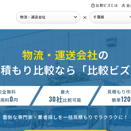
比較ビズとは
会
×
物流・運送会社
千葉県
物流・運送会社
の
見積もり比較なら「比較ビズ
完全無料
最大
見積もり作
0
30社
12
利用料
円
比較可能
簡単
面倒な専門家・業者探しを一括見積もりでラクラクに！