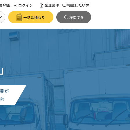
員登録
ログイン
発注案件
掲載したい方
一括見積もり
検索する
」
業が
0
秒