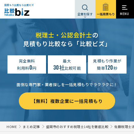
見積もり比較なら比較ビズ
MENU
一括見積もり
企業を探す
税理士・公認会計士
の
見積もり比較なら「比較ビズ」
完全無料
最大
見積もり作業が
0
30社
120
利用料
円
比較可能
簡単
秒
面倒な専門家・業者探しを一括見積もりでラクラクに！
【無料】複数企業に一括見積もり
HOME
まとめ記事
盛岡市のおすすめ税理士14社を徹底比較
佐藤税理士