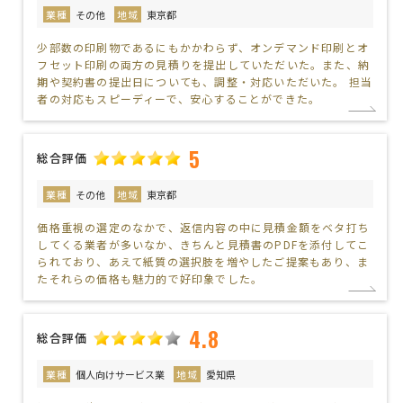
業種
その他
地域
東京都
少部数の印刷物であるにもかかわらず、オンデマンド印刷とオ
フセット印刷の両方の見積りを提出していただいた。また、納
期や契約書の提出日についても、調整・対応いただいた。 担当
者の対応もスピーディーで、安心することができた。
5
総合評価
業種
その他
地域
東京都
価格重視の選定のなかで、返信内容の中に見積金額をベタ打ち
してくる業者が多いなか、きちんと見積書のPDFを添付してこ
られており、あえて紙質の選択肢を増やしたご提案もあり、ま
たそれらの価格も魅力的で好印象でした。
4.8
総合評価
業種
個人向けサービス業
地域
愛知県