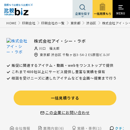
見積もり比較なら比較ビズ
MENU
一括見積もり
企業を探す
HOME
印刷会社
印刷会社の一覧
東京都
渋谷区
株式会社アイ・シ
株式会社アイ・シー・ラボ
川口 福太郎
東京都
渋谷区
千駄ヶ谷3-54-2 ES原宿ビル3F
販促に関連するアイテム・動画・webをワンストップで提供
これまで400社以上にサービス提供し豊富な実績を保有
相談を受けニーズに適したアイテムなどを企画〜提案まで行う
一括見積りする
この企業にお問い合わせ
会社情報
業務内容(6)
実績・事例(1)
クチコミ(