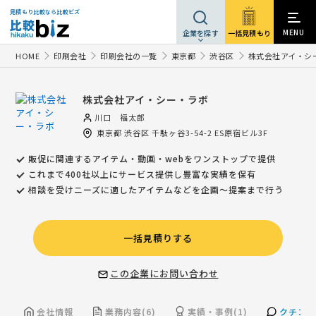
見積もり比較なら比較ビズ
MENU
一括見積もり
企業を探す
HOME
印刷会社
印刷会社の一覧
東京都
渋谷区
株式会社アイ・シ
株式会社アイ・シー・ラボ
川口 福太郎
東京都
渋谷区
千駄ヶ谷3-54-2 ES原宿ビル3F
販促に関連するアイテム・動画・webをワンストップで提供
これまで400社以上にサービス提供し豊富な実績を保有
相談を受けニーズに適したアイテムなどを企画〜提案まで行う
一括見積りする
この企業にお問い合わせ
会社情報
業務内容(6)
実績・事例(1)
クチコミ(