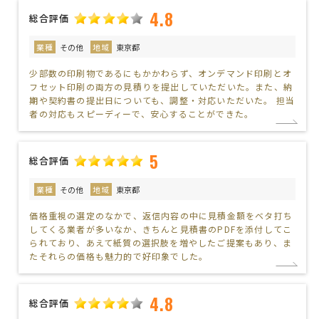
4.8
総合評価
業種
その他
地域
東京都
少部数の印刷物であるにもかかわらず、オンデマンド印刷とオ
フセット印刷の両方の見積りを提出していただいた。また、納
期や契約書の提出日についても、調整・対応いただいた。 担当
者の対応もスピーディーで、安心することができた。
5
総合評価
業種
その他
地域
東京都
価格重視の選定のなかで、返信内容の中に見積金額をベタ打ち
してくる業者が多いなか、きちんと見積書のPDFを添付してこ
られており、あえて紙質の選択肢を増やしたご提案もあり、ま
たそれらの価格も魅力的で好印象でした。
4.8
総合評価