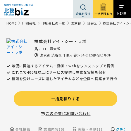
見積もり比較なら比較ビズ
MENU
一括見積もり
企業を探す
HOME
印刷会社
印刷会社の一覧
東京都
渋谷区
株式会社アイ・シ
株式会社アイ・シー・ラボ
川口 福太郎
東京都
渋谷区
千駄ヶ谷3-54-2 ES原宿ビル3F
販促に関連するアイテム・動画・webをワンストップで提供
これまで400社以上にサービス提供し豊富な実績を保有
相談を受けニーズに適したアイテムなどを企画〜提案まで行う
一括見積りする
この企業にお問い合わせ
会社情報
業務内容(6)
実績・事例(1)
クチコミ(