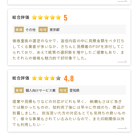
5
総合評価
業種
その他
地域
東京都
価格重視の選定のなかで、返信内容の中に見積金額をベタ打ち
してくる業者が多いなか、きちんと見積書のPDFを添付してこ
られており、あえて紙質の選択肢を増やしたご提案もあり、ま
たそれらの価格も魅力的で好印象でした。
4.8
総合評価
業種
個人向けサービス業
地域
愛知県
提案や見積もりなどの対応がどれも早く、 納期もさほど急ぎ
では無かったものの、契約完了後には早々に作成のち、商品が
到着しました。 担当頂いた方の対応もとても気持ちの良いもの
で、様々な事業もされているみたいなので、また印刷関係以外
でも利用したい …