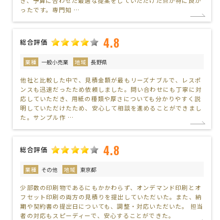
き、予算に合わせた最適な提案をしていただけた点が特に良か
ったです。専門知 …
4.8
総合評価
業種
一般小売業
地域
長野県
他社と比較した中で、見積金額が最もリーズナブルで、レスポ
ンスも迅速だったため依頼しました。問い合わせにも丁寧に対
応していただき、用紙の種類や厚さについても分かりやすく説
明していただけたため、安心して相談を進めることができまし
た。サンプル作 …
4.8
総合評価
業種
その他
地域
東京都
少部数の印刷物であるにもかかわらず、オンデマンド印刷とオ
フセット印刷の両方の見積りを提出していただいた。また、納
期や契約書の提出日についても、調整・対応いただいた。 担当
者の対応もスピーディーで、安心することができた。