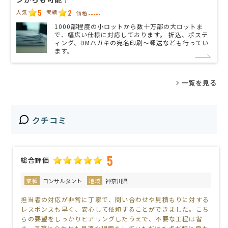
5
2
人気
実績
価格
-----
1000部程度の小ロットから数十万部の大ロットま
で、幅広い仕様に対応しております。 折込、ポステ
ィング、DMハガキの宛名印刷〜郵送なども行ってい
ます。
一覧を見る
クチコミ
5
総合評価
業種
コンサルタント
地域
神奈川県
担当者の対応が非常に丁寧で、問い合わせや見積もりに対する
レスポンスも早く、安心して依頼することができました。こち
らの要望をしっかりヒアリングしたうえで、不要な工程は省