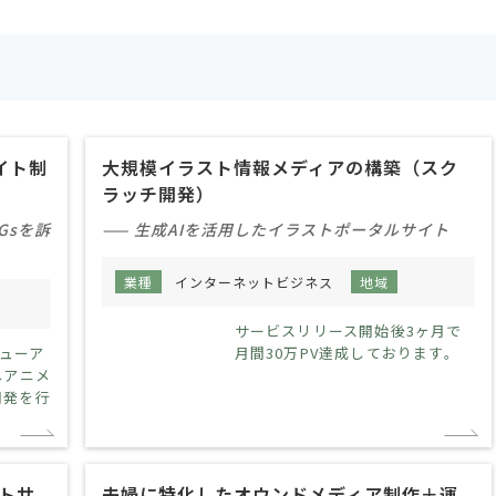
イト制
大規模イラスト情報メディアの構築（スク
ラッチ開発）
Gsを訴
—— 生成AIを活用したイラストポータルサイト
業種
インターネットビジネス
地域
情報非公開
非公開
規模
1000人～3000人
サービスリリース開始後3ヶ月で
ューア
月間30万PV達成しております。
へアニメ
開発を行
トサ
夫婦に特化したオウンドメディア制作＋運