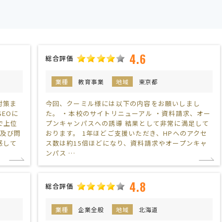
4.6
総合評価
都
業種
教育事業
地域
東京都
対策ま
今回、クーミル様には以下の内容をお願いしまし
EOに
た。 ・本校のサイトリニューアル ・資料請求、オー
で上位
プンキャンパスへの誘導 結果として非常に満足して
数及び問
おります。 1年ほどご支援いただき、HPへのアクセ
感して
ス数は約15倍ほどになり、資料請求やオープンキャ
ンパス …
4.8
総合評価
都
業種
企業全般
地域
北海道