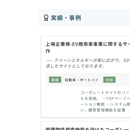
実績・事例
上場企業様-EV商用車事業に関するサ
作
—— クリーンエネルギーが街に広がり、SD
求したサイトとしております。
業種
自動車・オートバイ
地域
情報
コーポレートサイトのリニ
ルを実施。 ・TOPページ
ーション機能 ・システム
い、顧客管理機能を設置
管理物件検索機能を設けたコーポレー