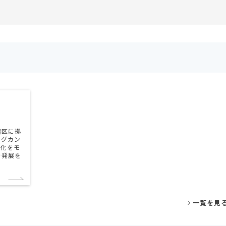
宿区に拠
ングカン
大化をモ
を発展を
。
一覧を見