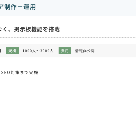
ア制作＋運用
なく、掲示板機能を搭載
開
規模
1000人～3000人
費用
情報非公開
SEO対策まで実施