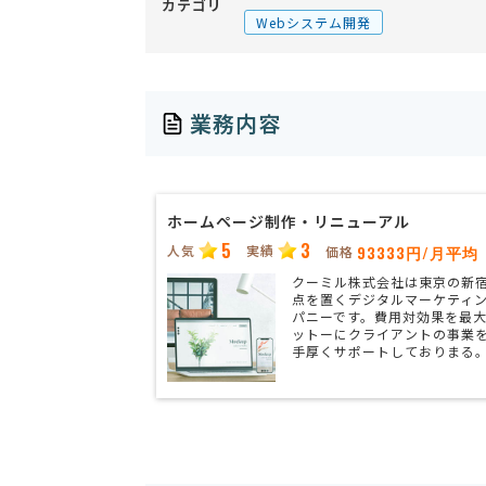
カテゴリ
Webシステム開発
業務内容
ホームページ制作・リニューアル
5
3
人気
実績
93333円/月平均
価格
クーミル株式会社は東京の新
点を置くデジタルマーケティ
パニーです。費用対効果を最
ットーにクライアントの事業
手厚くサポートしておりまる