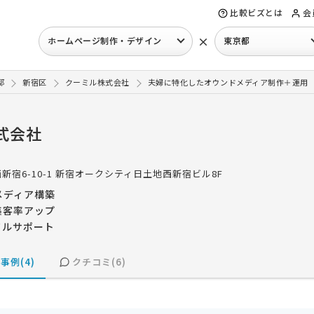
比較ビズとは
会
×
ホームページ制作・デザイン
東京都
都
新宿区
クーミル株式会社
夫婦に特化したオウンドメディア制作＋運用
式会社
新宿6-10-1 新宿オークシティ日土地西新宿ビル8F
メディア構築
集客率アップ
フルサポート
事例(4)
クチコミ(6)