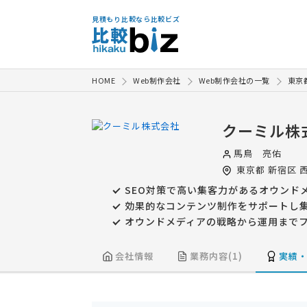
見積もり比較なら比較ビズ
HOME
Web制作会社
Web制作会社の一覧
東京
クーミル株
馬鳥 亮佑
東京都
新宿区
西
SEO対策で高い集客力があるオウンド
効果的なコンテンツ制作をサポートし
オウンドメディアの戦略から運用まで
会社情報
業務内容(1)
実績・