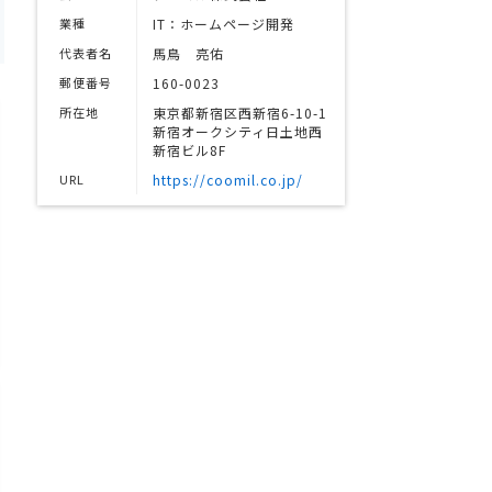
業種
IT：ホームページ開発
代表者名
馬鳥 亮佑
郵便番号
160-0023
所在地
東京都新宿区西新宿6-10-1
新宿オークシティ日土地西
新宿ビル8F
URL
https://coomil.co.jp/