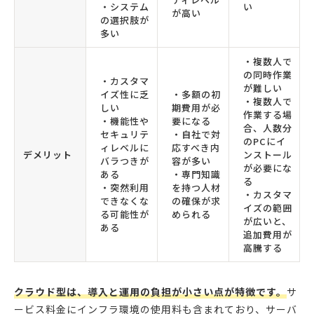
・システム
い
が高い
の選択肢が
多い
・複数人で
の同時作業
・カスタマ
が難しい
イズ性に乏
・多額の初
・複数人で
しい
期費用が必
作業する場
・機能性や
要になる
合、人数分
セキュリテ
・自社で対
のPCにイ
ィレベルに
応すべき内
デメリット
ンストール
バラつきが
容が多い
が必要にな
ある
・専門知識
る
・突然利用
を持つ人材
・カスタマ
できなくな
の確保が求
イズの範囲
る可能性が
められる
が広いと、
ある
追加費用が
高騰する
クラウド型は、導入と運用の負担が小さい点が特徴です。
サ
ービス料金にインフラ環境の使用料も含まれており、サーバ