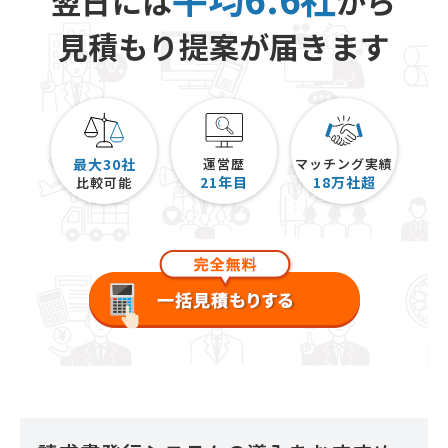
翌日には
から
見積もり提案が届きます
最大30社
運営歴
マッチング実績
21
年目
18
万社超
比較可能