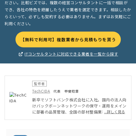
ださい。比較ビズでは、複数の経営コンサルタントに一括で相談が
でき、各社の特色を把握したうえで業者を選定できます。相談したか
らといって、必ずしも契約する必要はありません。まずはお気軽にご
利用ください。
【無料で利用可】複数業者から見積もりを貰う
ITコンサルタントに対応できる業者を一覧から探す
監修者
TechCIDA
代表 甲斐稔章
新卒でソフトバンク株式会社に入社。国内の法人向
けバックボーンネットワークの保守・運用をメイン
に部署の品質管理、全国の部材整備業務を実施。そ
...詳しく見る
の後ベンチャー企業にてPMO・インフラ担当とし
てAWSを用いたシステム・アプリ開発に従事。オ
ンプレミス・クラウド環境両方を得意としたインフ