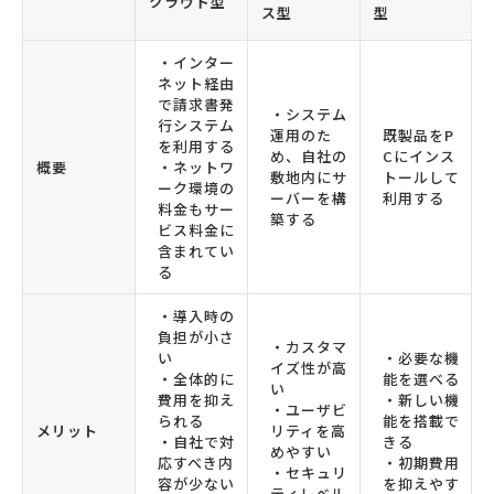
クラウド型
ス型
型
・インター
ネット経由
で請求書発
・システム
行システム
運用のた
既製品をP
を利用する
め、自社の
Cにインス
概要
・ネットワ
敷地内にサ
トールして
ーク環境の
ーバーを構
利用する
料金もサー
築する
ビス料金に
含まれてい
る
・導入時の
負担が小さ
・カスタマ
い
・必要な機
イズ性が高
・全体的に
能を選べる
い
費用を抑え
・新しい機
・ユーザビ
られる
能を搭載で
メリット
リティを高
・自社で対
きる
めやすい
応すべき内
・初期費用
・セキュリ
容が少ない
を抑えやす
ティレベル