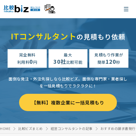
ITコンサルタント
の見積もり依頼
完全無料
最大
見積もり作業が
0
30社
120
利用料
円
比較可能
簡単
秒
面倒な発注・外注先探しなら比較ビズ。
面倒な専門家・業者探し
を一括見積もりでラクラクに！
【無料】複数企業に一括見積もり
HOME
比較ビズまとめ
経営コンサルタントの記事
おすすめの請求書発行