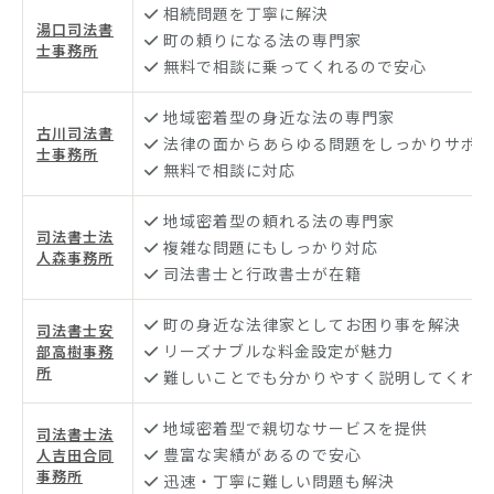
相続問題を丁寧に解決
湯口司法書
町の頼りになる法の専門家
士事務所
無料で相談に乗ってくれるので安心
地域密着型の身近な法の専門家
古川司法書
法律の面からあらゆる問題をしっかりサポー
士事務所
無料で相談に対応
地域密着型の頼れる法の専門家
司法書士法
複雑な問題にもしっかり対応
人森事務所
司法書士と行政書士が在籍
町の身近な法律家としてお困り事を解決
司法書士安
リーズナブルな料金設定が魅力
部高樹事務
所
難しいことでも分かりやすく説明してくれる
地域密着型で親切なサービスを提供
司法書士法
豊富な実績があるので安心
人吉田合同
事務所
迅速・丁寧に難しい問題も解決