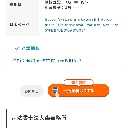
相続登記：3万5000円〜
費用例
相続放棄：3万円〜
https://www.furukawashihou.co
料金ページ
m/%E7%9B%B8%E7%B6%9A%E7%9
9%BB%E8%A8%98/
企業情報
住所：長崎県 佐世保市長坂町522
お問合せ
司法書士法人森事務所