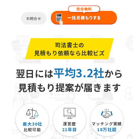
お問合せ
司法書士の
見積もり依頼なら比較ビズ
平均3.2社
翌日には
から
見積もり提案が届きます
最大30社
運営歴
マッチング実績
21
年目
18
万社超
比較可能