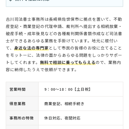
古川司法書士事務所は長崎県佐世保市に拠点を置いて、不動
産登記・商業登記の代理申請、裁判所へ提出する相続放棄・
破産手続・成年後見などの各種裁判関係書類作成など司法書
士ができるあらゆる業務を手掛けています。地元に根付い
て、
身近な法の専門家
として市民の皆様のお役に立てること
をモットーに、法律の面からあらゆる問題をしっかりサポー
トしてくれます。
無料で相談に乗ってもらえる
ので、業務内
容に納得したうえで依頼ができます。
営業時間
9：00〜18：00【土日祝】
得意業務
商業登記、相続手続き
事務所の特徴
休日対応、夜間対応