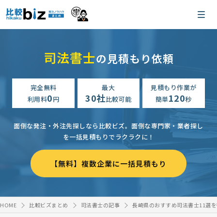
司法書士
の見積もり依頼
完全無料
最大
見積もり作業が
0
30社
120
利用料
円
比較可能
簡単
秒
面倒な発注・外注先探しなら比較ビズ。
面倒な専門家・業者探し
を一括見積もりでラクラクに！
【無料】複数企業に一括見積もり
HOME
比較ビズまとめ
司法書士の記事
長崎県のおすすめ司法書士11選