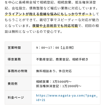
を中心に長崎県全域で相続登記、相続放棄、抵当権抹消登
記、会社設立、債務整理など幅広い業務に対応しています。
クライアントが抱える些細な悩みにもしっかりサポート
して
もらうことができて、親切丁寧でスピーディーな対応が魅力
となっています。
夜間や土日祝日でも対応可能
で、初回の相
談は無料となっているので安心です。
営業時間
9：00〜17：00【土日祝】
得意業務
不動産登記、商業登記、相続手続き
事務所の特徴
無料相談あり、休日対応
相続放棄：3万5000円〜
費用例
抵当権抹消登記：1万2000円〜
https://www.nagata-ya.com/?page_
料金ページ
id=21