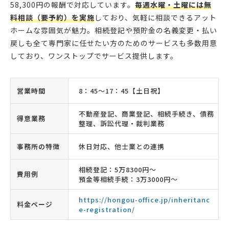
58,300円の報酬で対応しています。
毎週水曜・土曜には無
料相談（要予約）を実施
しており、気軽に相談できるアット
ホームな雰囲気が魅力。相続登記や預貯金の名義変更・払い
戻しも全て専門家に任せたい方のためのサービスも多数用意
しており、ワンストップでサービス提供します。
営業時間
8：45〜17：45【土日祝】
不動産登記、商業登記、相続手続き、債務
得意業務
整理、訴訟代理・裁判業務
事務所の特徴
休日対応、他士業との連携
相続登記：5万8300円〜
費用例
預金等相続手続：3万3000円〜
https://hongou-office.jp/inheritanc
料金ページ
e-registration/