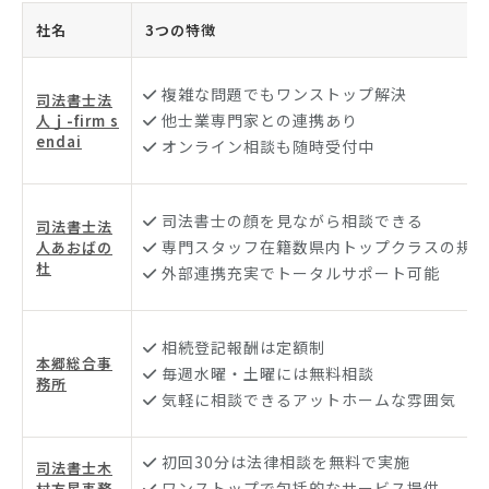
社名
3つの特徴
複雑な問題でもワンストップ解決
司法書士法
他士業専門家との連携あり
人ｊ-firm s
endai
オンライン相談も随時受付中
司法書士の顔を見ながら相談できる
司法書士法
専門スタッフ在籍数県内トップクラスの規模
人あおばの
杜
外部連携充実でトータルサポート可能
相続登記報酬は定額制
本郷総合事
毎週水曜・土曜には無料相談
務所
気軽に相談できるアットホームな雰囲気
初回30分は法律相談を無料で実施
司法書士木
ワンストップで包括的なサービス提供
村方星事務