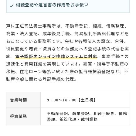
相続登記や遺言書の作成をお手伝い
戸村正広司法書士事務所は、不動産登記、相続、債務整理、
商業・法人登記、成年後見手続、簡易裁判所訴訟代理などを
おこなっている事務所です。会社や各種法人の設立、合併、
役員変更や増資・減資などの法務局への登記手続の代理を実
施。
電子認証オンライン申請システムに対応
、事務手続きの
迅速化と費用軽減を実現しています。売買・贈与等不動産の
移転、住宅ローン等払い終えた際の抵当権抹消登記など、不
動産全般に関わる登記手続の代理。
営業時間
9：00〜18：00【土日祝】
不動産登記、商業登記、相続手続き、債務
得意業務
整理、訴訟代理・裁判業務