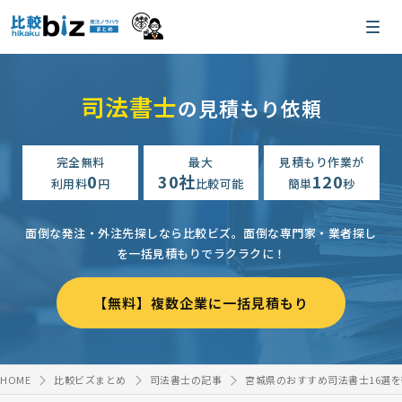
司法書士
の見積もり依頼
完全無料
最大
見積もり作業が
0
30社
120
利用料
円
比較可能
簡単
秒
面倒な発注・外注先探しなら比較ビズ。
面倒な専門家・業者探し
を一括見積もりでラクラクに！
【無料】複数企業に一括見積もり
HOME
比較ビズまとめ
司法書士の記事
宮城県のおすすめ司法書士16選