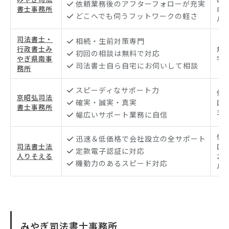
依頼業務後のアフターフォローが充実
書士事務所
8
どこへでも伺うフットワークの軽さ
ル2
司法書士・
相続・生前対策専門
行政書士み
角
初回の相談は無料で対応
やぎ県南事
字旭
司法書士自ら自宅にお伺いして相談
務所
スピーディなサポート力
仙
京昭弘司法
確実・誠実・真実
区長
書士事務所
34
幅広いサポート業務に自信
仙
迅速＆低価格で会社設立の全サポート
司法書士法
区春
定款電子認証に対応
人りそえる
2 
機動力のあるスピード対応
ル 
みやぎ司法書士事務所