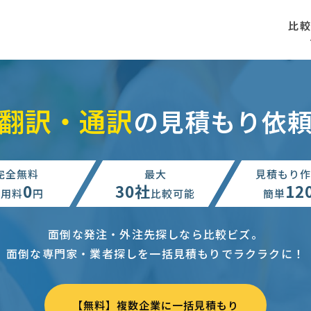
比
翻訳・通訳
の見積もり依
完全無料
最大
見積もり作
0
30社
12
利用料
円
比較可能
簡単
面倒な発注・外注先探しなら比較ビズ。
面倒な専門家・業者探しを一括見積もりでラクラクに！
【無料】複数企業に一括見積もり