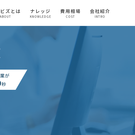
較ビズとは
ナレッジ
費用相場
会社紹介
ABOUT
KNOWLEDGE
COST
INTRO
頼
業が
0
秒