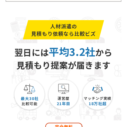
人材派遣の
見積もり依頼なら比較ビズ
平均3.2社
翌日には
から
見積もり提案が届きます
最大30社
運営歴
マッチング実績
21
年目
18
万社超
比較可能