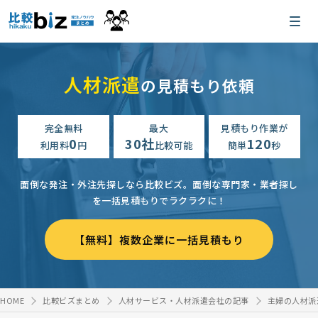
人材派遣
の見積もり依頼
完全無料
最大
見積もり作業が
0
30社
120
利用料
円
比較可能
簡単
秒
面倒な発注・外注先探しなら比較ビズ。
面倒な専門家・業者探し
を一括見積もりでラクラクに！
【無料】複数企業に一括見積もり
HOME
比較ビズまとめ
人材サービス・人材派遣会社の記事
主婦の人材派