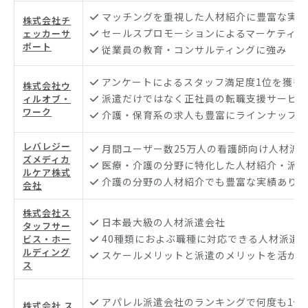
マッチングを重視した人材紹介に豊富な実績
株式会社チ
セールスプロモーションによるマーケティン
ェッカーサ
ポート
従業員の教育・コンサルティングに強み
アンケートによるスタッフ満足度1位を獲得
株式会社ウ
派遣だけではなく正社員の転職支援サービス
ィルオブ・
ワーク
介護・保育系の求人も豊富にラインナップ
レバレジー
月間ユーザー数25万人の看護師向け人材派
ズメディカ
医療・介護の分野に特化した人材紹介・派遣
ルケア株式
介護の分野の人材紹介でも豊富な実績あり
会社
株式会社ス
日本最大級の人材派遣会社
タッフサー
40種類におよぶ職種に対応できる人材派遣
ビス・ホー
ルディング
スケールメリットと派遣のメリットを活かす
ス
アパレル派遣会社のランキングで何度も1位
株式会社 ス