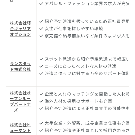
アパレル・ファッション業界の求人が充実
紹介予定派遣も扱っているため正社員登用の
株式会社綜
女性が仕事を探しやすい環境
合キャリア
オプション
寮完備や給与前払いなど条件のよい求人も充
スポット派遣から紹介予定派遣まで幅広い対
ランスタッ
ニーズにあったベストな人材の派遣
ド株式会社
派遣スタッフに対する万全のサポート体制
株式会社オ
企業と人材のマッチングを目指した人材紹介
ープンルー
海外人材の採用のサポートも充実
プパートナ
紹介予定派遣による正社員登用の可能性もあ
ーズ
大手企業・外資系、成長企業の仕事も充実
株式会社ヒ
紹介予定派遣や正社員として採用される求人
ューマント