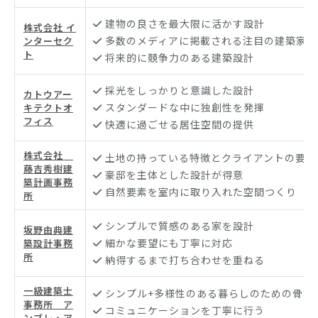
建物の良さを最大限に活かす設計
株式会社 イ
多数のメディアに掲載される注目の建築家
ンターセク
ト
将来的に競争力のある建築設計
採光をしっかりと意識した設計
カトウアー
スタンダードな中に独創性を発揮
キテクトオ
フィス
快適に過ごせる居住空間の提供
株式会社
土地の持っている特徴とクライアントの要望
藤吉秀樹建
豪邸を主体とした設計が得意
築計画事務
自然要素を室内に取り入れた空間つくり
所
シンプルで質感のある家を設計
坂野由典建
細かな要望にも丁寧に対応
築設計事務
所
納得するまで打ち合わせを重ねる
一級建築士
シンプル+多様性のある暮らしのための骨格
事務所 ア
コミュニケーションを丁寧に行う
ンブレ・ア