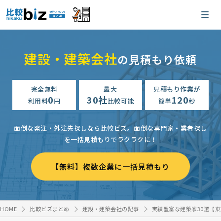
建設・建築会社
の見積もり依頼
完全無料
最大
見積もり作業が
0
30社
120
利用料
円
比較可能
簡単
秒
面倒な発注・外注先探しなら比較ビズ。
面倒な専門家・業者探し
を一括見積もりでラクラクに！
【無料】複数企業に一括見積もり
HOME
比較ビズまとめ
建設・建築会社の記事
実績豊富な建築家30選【