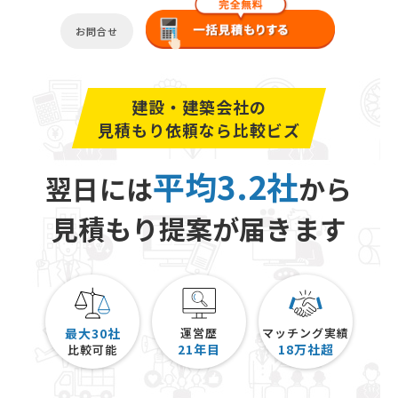
お問合せ
建設・建築会社の
見積もり依頼なら比較ビズ
平均3.2社
翌日には
から
見積もり提案が届きます
最大30社
運営歴
マッチング実績
21
年目
18
万社超
比較可能