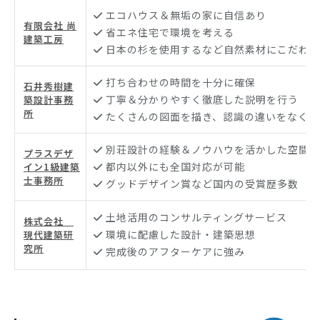
エコハウス＆無垢の家に自信あり
有限会社 尚
省エネ住宅で環境を考える
建築工房
日本の杉を使用するなど自然素材にこだわり
打ち合わせの時間を十分に確保
石井秀樹建
丁寧＆分かりやすく徹底した説明を行う
築設計事務
所
たくさんの図面を描き、認識の違いをなくす
別荘設計の経験＆ノウハウを活かした空間づ
プラスデザ
都内以外にも全国対応が可能
イン1級建築
士事務所
グッドデザイン賞など国内の受賞歴多数
土地活用のコンサルティングサービス
株式会社
環境に配慮した設計・建築思想
現代建築研
究所
完成後のアフターケアに強み