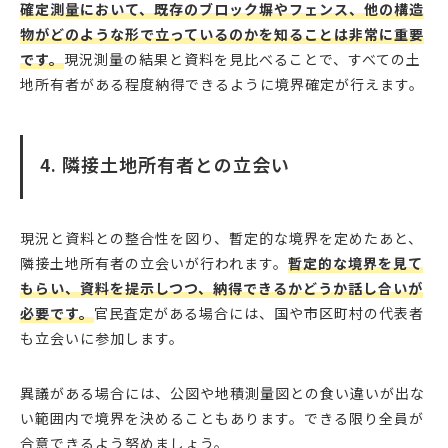
確定測量において、既存のブロック塀やフェンス、他の構造
物がどのような形で立っているのかを知ることは非常に重要
です。
現況測量の結果と資料を見比べることで、すべての土
地所有者がある程度納得できるように境界確定が行えます。
4. 隣接土地所有者との立会い
現況と資料との整合性を図り、暫定的な境界を定めたあと、
隣接土地所有者の立会いが行われます。
暫定的な境界を見て
もらい、資料を提示しつつ、納得できるかどうか話し合いが
必要です。
官民査定がある場合には、国や市区町村の代表者
も立会いに参加します。
異議がある場合には、公図や地積測量図との食い違いが出な
い範囲内で境界を決めることもあります。できる限り全員が
合意できるよう努めましょう。