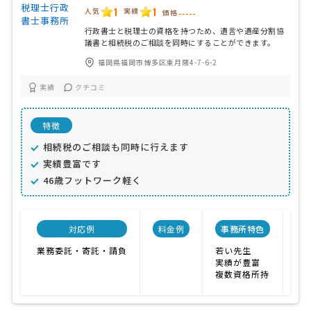
1
1
人気
実績
価格
-----
行政書士と税理士の資格を持つため、遺言や遺産分割協
議書と相続税のご相談を同時にすることができます。
福岡県福岡市博多区東月隈4-7-6-2
実績
クチコミ
特徴
相続税のご相談も同時に行えます
実績豊富です
46歳フットワーク軽く
対応例
料金例
事務所特色
開
業務委託・寄託・請負
若い先生
20
実績が豊富
複数資格所持