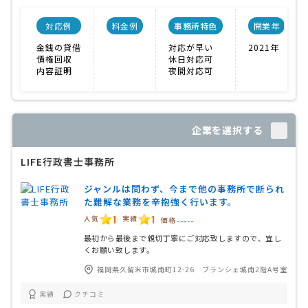
対応例
料金例
事務所特色
開業年
金銭の貸借
対応が早い
2021年
債権回収
休日対応可
内容証明
夜間対応可
企業を選択する
LIFE行政書士事務所
ジャンルは問わず、今まで他の事務所で断られ
た難解な業務を辛抱強く行います。
1
1
人気
実績
価格
-----
最初から最後まで親切丁寧にご対応致しますので、宜し
くお願い致します。
福岡県久留米市城南町12-26 ブランシェ城南2階A号室
実績
クチコミ