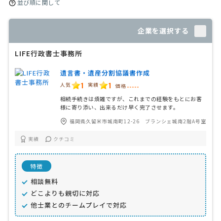
並び順に関して
企業を選択する
LIFE行政書士事務所
遺言書・遺産分割協議書作成
1
1
人気
実績
価格
-----
相続手続きは煩雑ですが、これまでの経験をもとにお客
様に寄り添い、出来るだけ早く完了させます。
福岡県久留米市城南町12-26 ブランシェ城南2階A号室
実績
クチコミ
特徴
相談無料
どこよりも親切に対応
他士業とのチームプレイで対応