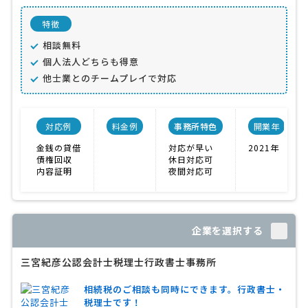
特徴
相談無料
個人法人どちらも得意
他士業とのチームプレイで対応
対応例
料金例
事務所特色
開業年
金銭の貸借
対応が早い
2021年
債権回収
休日対応可
内容証明
夜間対応可
企業を選択する
三宮紀彦公認会計士税理士行政書士事務所
相続税のご相談も同時にできます。行政書士・
税理士です！