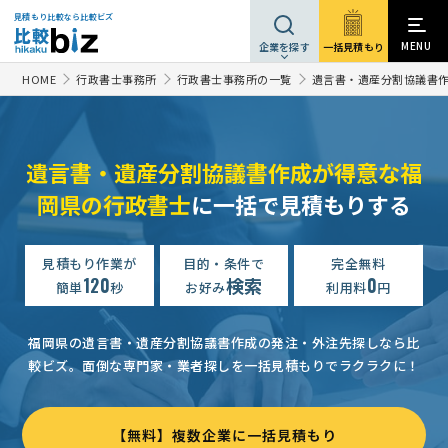
見積もり比較なら比較ビズ
MENU
一括見積もり
企業を探す
HOME
行政書士事務所
行政書士事務所の一覧
遺言書・遺産分割協議書
遺言書・遺産分割協議書作成が得意な福
岡県の行政書士
に一括で見積もりする
見積もり作業が
目的・条件で
完全無料
120
検索
0
簡単
秒
お好み
利用料
円
福岡県の遺言書・遺産分割協議書作成の発注・外注先探しなら比
較ビズ。
面倒な専門家・業者探しを一括見積もりでラクラクに！
【無料】複数企業に一括見積もり