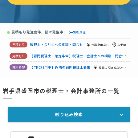
【【岩手県県内】または【東北】の企業様】顧問税理士への相談・問合せ
消費税還付・記帳相談／ebay輸出 税理士募集
15万円まで
見積もり発注案件、続々発生中！
●
（
一覧を見る
）
【顧問税理士】税理士・会計士への相談・問合せ
月5万円まで
税理士・会計士への相談・問合せ
予算上限なし
岩手県
【顧問税理士・確定申告】税理士・会計士への相談・問合せ
月
【TKC利用中】近隣の顧問税理士募集
相談して決めたい
岩手
税理士・会計士への相談・問合せ
相談して決めたい
岩手県
岩手県盛岡市の税理士・会計事務所の一覧
【学習塾法人／2期目】顧問税理士の見積り相談
相談して決めたい
絞り込み検索