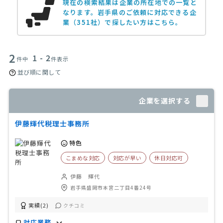
現在の検索結果は企業の所在地での一覧と
なります。
岩手県のご依頼に対応できる企
業（351社）で探したい方はこちら。
2
1 - 2
件中
件表示
並び順に関して
企業を選択する
伊藤輝代税理士事務所
特色
こまめな対応
対応が早い
休日対応可
伊藤 輝代
岩手県盛岡市本宮二丁目4番24号
実績(2)
クチコミ
対応業務