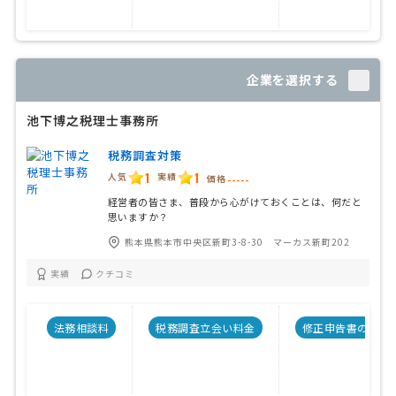
企業を選択する
池下博之税理士事務所
税務調査対策
1
1
人気
実績
価格
-----
経営者の皆さま、普段から心がけておくことは、何だと
思いますか？
熊本県熊本市中央区新町3-8-30 マーカス新町202
実績
クチコミ
法務相談料
税務調査立会い料金
修正申告書の料金