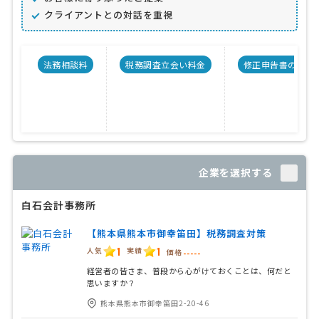
クライアントとの対話を重視
法務相談料
税務調査立会い料金
修正申告書の料金
企業を選択する
白石会計事務所
【熊本県熊本市御幸笛田】税務調査対策
1
1
人気
実績
価格
-----
経営者の皆さま、普段から心がけておくことは、何だと
思いますか？
熊本県熊本市御幸笛田2-20-46