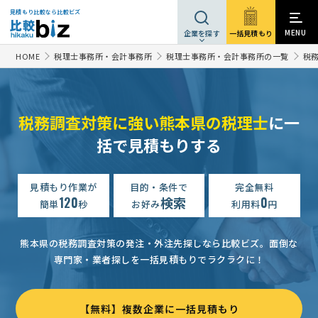
見積もり比較なら比較ビズ
MENU
一括見積もり
企業を探す
HOME
税理士事務所・会計事務所
税理士事務所・会計事務所の一覧
税
税務調査対策に強い熊本県の税理士
に一
括で見積もりする
見積もり作業が
目的・条件で
完全無料
120
検索
0
簡単
秒
お好み
利用料
円
熊本県の税務調査対策の発注・外注先探しなら比較ビズ。
面倒な
専門家・業者探しを一括見積もりでラクラクに！
【無料】複数企業に一括見積もり