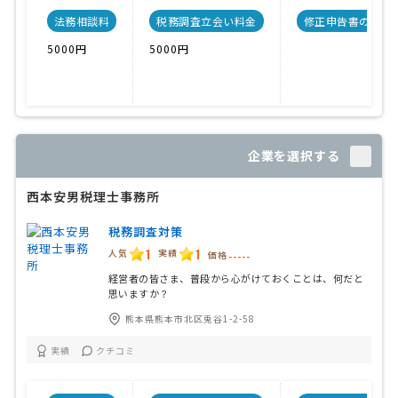
法務相談料
税務調査立会い料金
修正申告書の料金
5000円
5000円
企業を選択する
西本安男税理士事務所
税務調査対策
1
1
人気
実績
価格
-----
経営者の皆さま、普段から心がけておくことは、何だと
思いますか？
熊本県熊本市北区兎谷1-2-58
実績
クチコミ