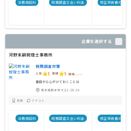
法務相談料
税務調査立会い料金
修正申告書の料金
企業を選択する
河野末嗣税理士事務所
税務調査対策
1
1
人気
実績
価格
-----
普段から心がけておくことは
熊本県熊本市大江1-28-26
実績
クチコミ
法務相談料
税務調査立会い料金
修正申告書の料金