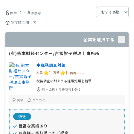
6
1 - 6
件中
件表示
並び順に関して
企業を選択する
(有)熊本財経センター/吉冨智子税理士事務所
◆税務調査対策
1
1
人気
実績
価格
-----
税務調査に耐えうる経理処理を指導！
熊本県熊本市長嶺東1-5-6
実績
クチコミ
特徴
豊富な実績あり
お客様に寄り添ったご提案