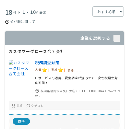
18
1 - 10
件中
件表示
並び順に関して
企業を選択する
カスタマーグロース合同会社
税務調査対策
1
1
人気
実績
価格
-----
ITサービスの活用、資金調達が強みです！女性税理士対
応可能！
福岡県福岡市中央区大名2-6-11 FUKUOKA Growth N
ext
実績
クチコミ
特徴