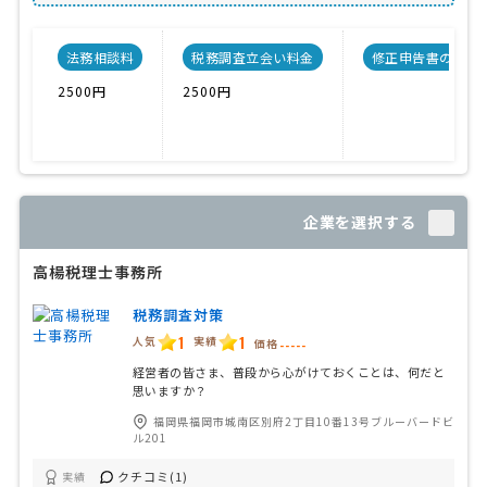
法務相談料
税務調査立会い料金
修正申告書の料金
2500円
2500円
企業を選択する
高楊税理士事務所
税務調査対策
1
1
人気
実績
価格
-----
経営者の皆さま、普段から心がけておくことは、何だと
思いますか？
福岡県福岡市城南区別府2丁目10番13号ブルーバードビ
ル201
クチコミ(1)
実績