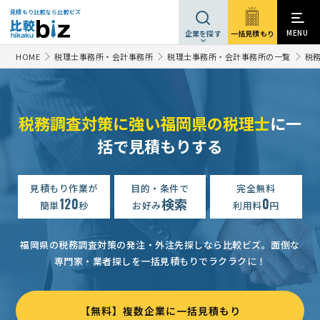
見積もり比較なら比較ビズ
MENU
一括見積もり
企業を探す
HOME
税理士事務所・会計事務所
税理士事務所・会計事務所の一覧
税
税務調査対策に強い福岡県の税理士
に一
括で見積もりする
見積もり作業が
目的・条件で
完全無料
120
検索
0
簡単
秒
お好み
利用料
円
福岡県の税務調査対策の発注・外注先探しなら比較ビズ。
面倒な
専門家・業者探しを一括見積もりでラクラクに！
【無料】複数企業に一括見積もり