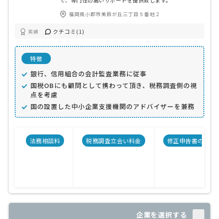
で、専門性の高いサポートを提供致します。
福岡県小郡市美鈴が丘三丁目５番地２
クチコミ(1)
実績
特徴
銀行、信用組合の会計監査業務に従事
国税OBにも顧問として携わって頂き、税務調査側の視
点を考慮
国の設置した中小企業支援機関のアドバイザーを兼務
法務相談料
税務調査立会い料金
修正申告書の料金
企業を選択する