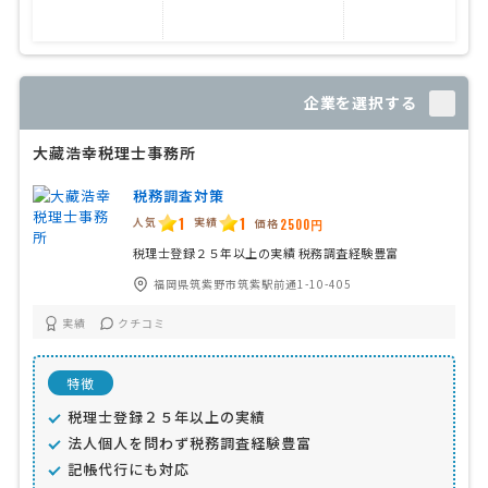
企業を選択する
大藏浩幸税理士事務所
税務調査対策
1
1
人気
実績
価格
2500円
税理士登録２５年以上の実績 税務調査経験豊富
福岡県筑紫野市筑紫駅前通1-10-405
実績
クチコミ
特徴
税理士登録２５年以上の実績
法人個人を問わず税務調査経験豊富
記帳代行にも対応