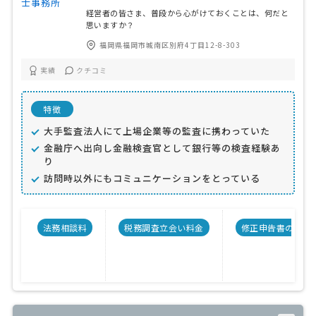
経営者の皆さま、普段から心がけておくことは、何だと
思いますか？
福岡県福岡市城南区別府4丁目12-8-303
実績
クチコミ
特徴
大手監査法人にて上場企業等の監査に携わっていた
金融庁へ出向し金融検査官として銀行等の検査経験あ
り
訪問時以外にもコミュニケーションをとっている
法務相談料
税務調査立会い料金
修正申告書の料金