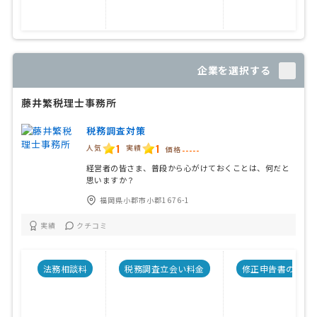
企業を選択する
藤井繁税理士事務所
税務調査対策
1
1
人気
実績
価格
-----
経営者の皆さま、普段から心がけておくことは、何だと
思いますか？
福岡県小郡市小郡1676-1
実績
クチコミ
法務相談料
税務調査立会い料金
修正申告書の料金