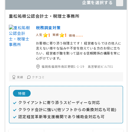
企業を選択する
重松祐樹公認会計士・税理士事務所
税務調査対策
1
1
人気
実績
価格
-----
お客様に寄り添う税理士です！ 経営者ならではの他人に
言えない様々な悩みや不安を抱えている方のお役に立ち
たい、経営者が腹を割って話せる信頼関係の構築を常に
心がけています。
福岡県福岡市南区野間1-1-19 高宮駅前ビル701
実績
クチコミ
特徴
クライアントに寄り添うスピーディーな対応
クラウド会計に強い(他ソフトからの乗換対応も可能)
認定経営革新等支援機関であり補助金対応も可