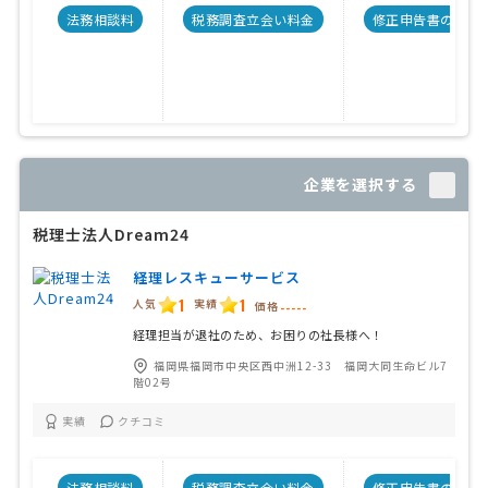
法務相談料
税務調査立会い料金
修正申告書の料金
企業を選択する
税理士法人Dream24
経理レスキューサービス
1
1
人気
実績
価格
-----
経理担当が退社のため、お困りの社長様へ！
福岡県福岡市中央区西中洲12-33 福岡大同生命ビル7
階02号
実績
クチコミ
法務相談料
税務調査立会い料金
修正申告書の料金