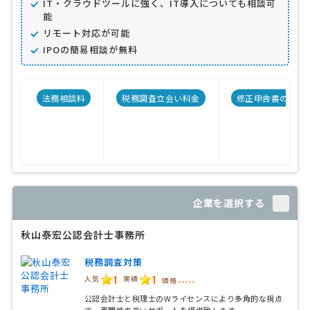
IT・クラウドツールに強く、IT導入についても相談可
能
リモート対応が可能
IPOの簡易相談が無料
法務相談料
税務調査立会い料金
修正申告書の料金
企業を選択する
秋山泰宏公認会計士事務所
税務調査対策
1
1
人気
実績
価格
-----
公認会計士と税理士のWライセンスにより多角的な視点