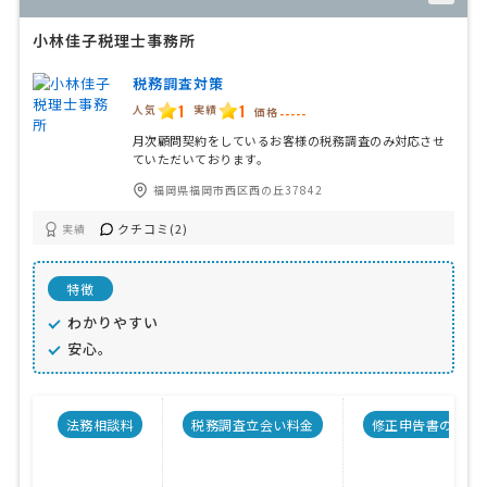
小林佳子税理士事務所
税務調査対策
1
1
人気
実績
価格
-----
月次顧問契約をしているお客様の税務調査のみ対応させ
ていただいております。
福岡県福岡市西区西の丘37842
クチコミ(2)
実績
特徴
わかりやすい
安心。
法務相談料
税務調査立会い料金
修正申告書の料金