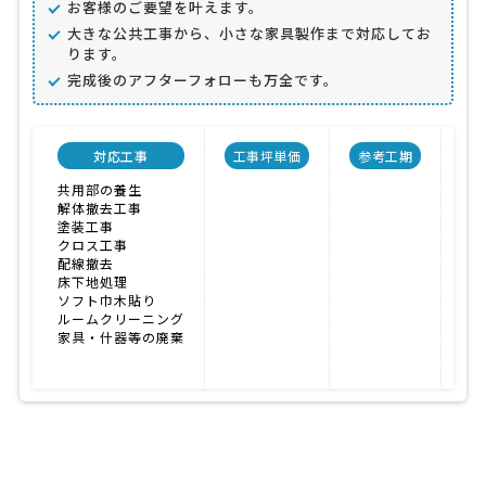
お客様のご要望を叶えます。
大きな公共工事から、小さな家具製作まで対応してお
ります。
完成後のアフターフォローも万全です。
対応工事
工事坪単価
参考工期
会
共用部の養生
実
解体撤去工事
価
塗装工事
施
クロス工事
配線撤去
床下地処理
ソフト巾木貼り
ルームクリーニング
家具・什器等の廃棄