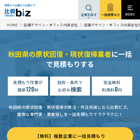
見積もり比較なら比較ビズ
MENU
一括見積もり
企業を探す
HOME
店舗デザイン・オフィス内装会社
店舗デザイン・オフィス内装会社
秋田県の原状回復・現状復帰業者
に一括
で見積もりする
見積もり作業が
目的・条件で
完全無料
120
検索
0
簡単
秒
お好み
利用料
円
秋田県の原状回復・現状復帰の発注・外注先探しなら比較ビズ。
面倒な専門家・業者探しを一括見積もりでラクラクに！
【無料】複数企業に一括見積もり