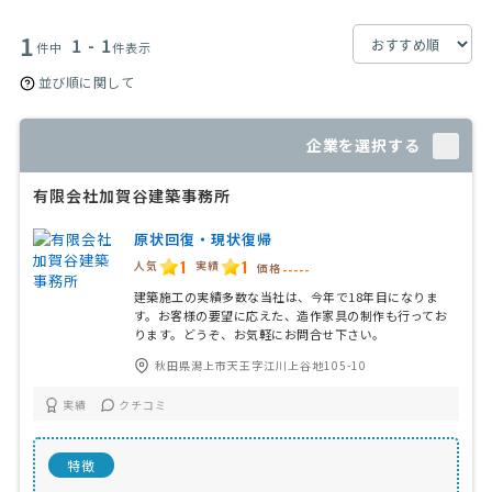
1
1 - 1
件中
件表示
並び順に関して
企業を選択する
有限会社加賀谷建築事務所
原状回復・現状復帰
1
1
人気
実績
価格
-----
建築施工の実績多数な当社は、今年で18年目になりま
す。お客様の要望に応えた、造作家具の制作も行ってお
ります。どうぞ、お気軽にお問合せ下さい。
秋田県潟上市天王字江川上谷地105-10
実績
クチコミ
特徴