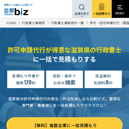
見積もり比較なら比較ビズ
MENU
一括見積もり
企業を探す
HOME
行政書士事務所
行政書士事務所の一覧
許可・認可申請代行（建
許可申請代行が得意な滋賀県の行政書士
に一括で見積もりする
見積もり作業が
目的・条件で
完全無料
120
検索
0
簡単
秒
お好み
利用料
円
滋賀県の許可申請代行の発注・外注先探しなら比較ビズ。
面倒な
専門家・業者探しを一括見積もりでラクラクに！
【無料】複数企業に一括見積もり