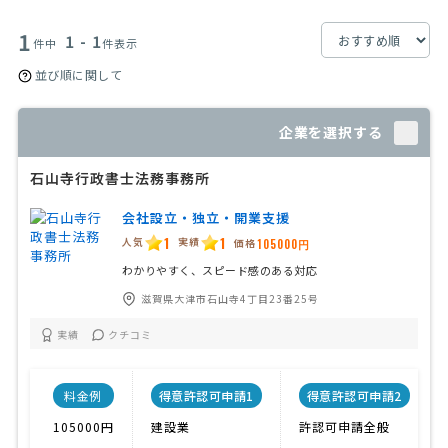
1
1 - 1
件中
件表示
並び順に関して
企業を選択する
石山寺行政書士法務事務所
会社設立・独立・開業支援
1
1
人気
実績
価格
105000円
わかりやすく、スピード感のある対応
滋賀県大津市石山寺4丁目23番25号
実績
クチコミ
料金例
得意許認可申請1
得意許認可申請2
105000円
建設業
許認可申請全般