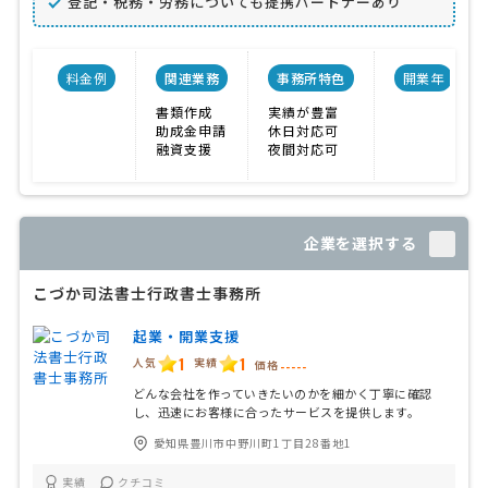
登記・税務・労務についても提携パートナーあり
料金例
関連業務
事務所特色
開業年
書類作成
実績が豊富
助成金申請
休日対応可
融資支援
夜間対応可
企業を選択する
こづか司法書士行政書士事務所
起業・開業支援
1
1
人気
実績
価格
-----
どんな会社を作っていきたいのかを細かく丁寧に確認
し、迅速にお客様に合ったサービスを提供します。
愛知県豊川市中野川町1丁目28番地1
実績
クチコミ