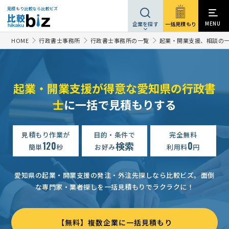
見積もり比較なら比較ビズ
MENU
一括見積もり
企業を探す
HOME
行政書士事務所
行政書士事務所の一覧
起業・開業支援、相談の
起業・開業支援が得意な愛知県の行政書
士
に一括で見積もりする
見積もり作業が
目的・条件で
完全無料
120
検索
0
簡単
秒
お好み
利用料
円
愛知県の起業・開業支援の発注・外注先探しなら比較ビズ。
面倒
な専門家・業者探しを一括見積もりでラクラクに！
【無料】複数企業に一括見積もり