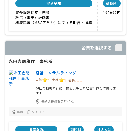
得意業務
顧問料
資金調達提案・申請
100000円
経営（事業）計画書
組織再編（M&A等含む）に関する助言・指導
企業を選択する
永田吉朗税理士事務所
経営コンサルティング
1
1
人気
実績
価格
-----
御社の戦略と行動目標を反映した経営計画を作成しま
す！
長崎県長崎市馬町47-1
実績
クチコミ
得意業務
顧問料
対応方法