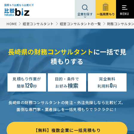
見積もり比較なら比較ビズ
MENU
一括見積もり
企業を探す
HOME
経営コンサルタント
経営コンサルタントの一覧
財務コンサルタン
長崎県の財務コンサルタント
に一括で見
積もりする
見積もり作業が
目的・条件で
完全無料
120
検索
0
簡単
秒
お好み
利用料
円
長崎県の財務コンサルタントの発注・外注先探しなら比較ビズ。
面倒な専門家・業者探しを一括見積もりでラクラクに！
【無料】複数企業に一括見積もり