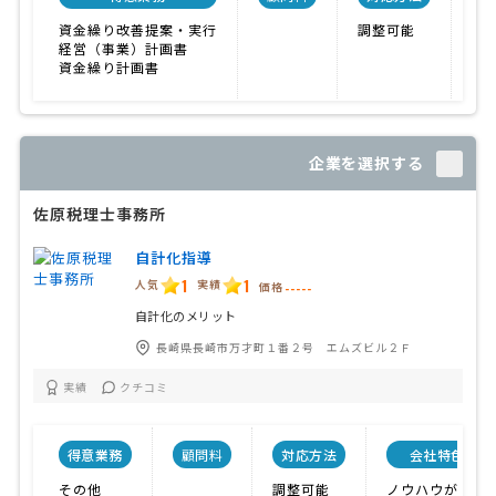
資金繰り改善提案・実行
調整可能
計
経営（事業）計画書
資金繰り計画書
企業を選択する
佐原税理士事務所
自計化指導
1
1
人気
実績
価格
-----
自計化のメリット
長崎県長崎市万才町１番２号 エムズビル２Ｆ
実績
クチコミ
得意業務
顧問料
対応方法
会社特色
その他
調整可能
ノウハウが充実