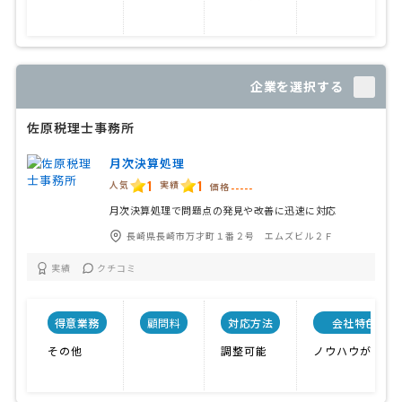
企業を選択する
佐原税理士事務所
月次決算処理
1
1
人気
実績
価格
-----
月次決算処理で問題点の発見や改善に迅速に対応
長崎県長崎市万才町１番２号 エムズビル２Ｆ
実績
クチコミ
得意業務
顧問料
対応方法
会社特色
その他
調整可能
ノウハウが充実