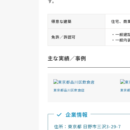
す。
得意な建築
住宅、商
・一般建
免許／許認可
・一般内
主な実績／事例
東京都品川区飲食店
東京
企業情報
住所：東京都 日野市三沢3-29-7