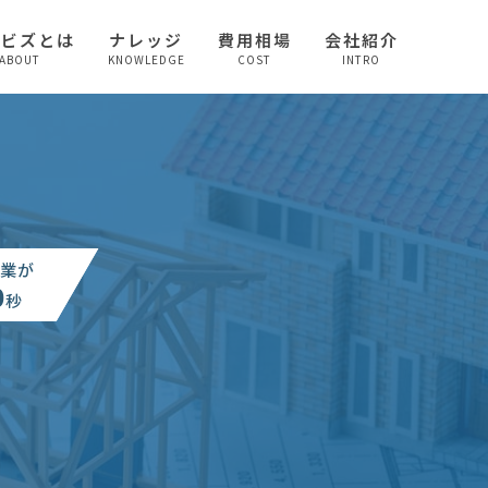
較ビズとは
ナレッジ
費用相場
会社紹介
ABOUT
KNOWLEDGE
COST
INTRO
業が
0
秒