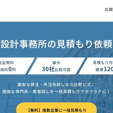
比
設計事務所の見積もり依頼
完全無料
最大
見積もり作
0
30社
12
利用料
円
比較可能
簡単
面倒な発注・外注先探しなら比較ビズ。
面倒な専門家・業者探しを一括見積もりでラクラクに！
【無料】複数企業に一括見積もり