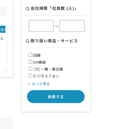
会社規模「社員数.(人)」
～
会社規模
取り扱い商品・サービス
9人
回線
取り扱い商品・サービス
OA機器
コピー機・複合機
ビジネスフォン
回線
オフィス移転
OA機器
オフィスセキュリティ
コピー機・複合機
ビジネスフォン
もっと見る
検索する