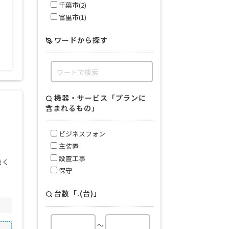
回線
千葉市(2)
OA機器
富里市(1)
コピー機・複合機
ビジネスフォン
オフィス移転
ワードから探す
オフィスセキュリティ
オフィス用品
機器・サービス「プランに
含まれるもの」
ビジネスフォン
主装置
設置工事
談く
保守
台数「.(台)」
～