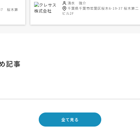
清水 強介
千葉県千葉市若葉区桜木6-19-37 桜木第二
37 桜木第
ビル2F
め記事
全て見る