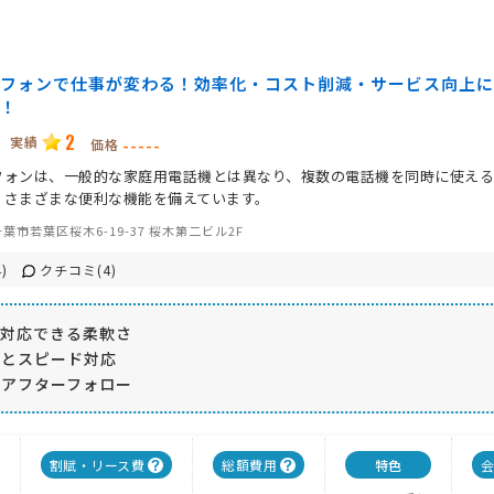
フォンで仕事が変わる！効率化・コスト削減・サービス向上に
！
2
実績
-----
価格
フォンは、一般的な家庭用電話機とは異なり、複数の電話機を同時に使え
、さまざまな便利な機能を備えています。
葉市若葉区桜木6-19-37 桜木第二ビル2F
)
クチコミ(4)
に対応できる柔軟さ
さとスピード対応
なアフターフォロー
割賦・リース費
総額費用
特色