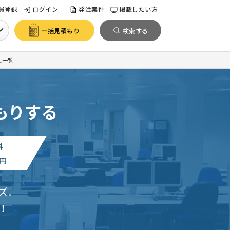
員登録
ログイン
発注案件
掲載したい方
一括見積もり
検索する
社一覧
もりする
料
円
ズ。
！