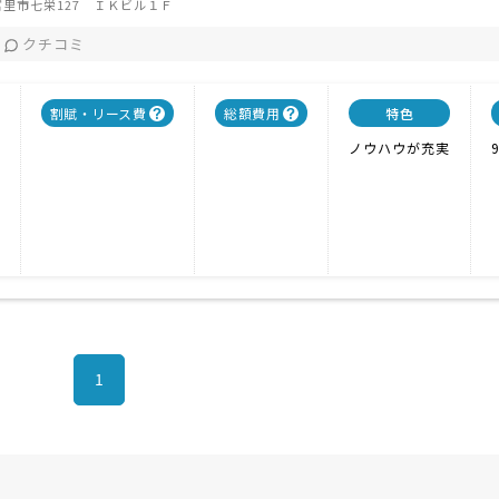
里市七栄127 ＩＫビル１Ｆ
クチコミ
割賦・リース費
総額費用
特色
ノウハウが充実
1