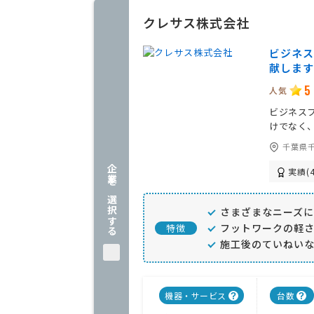
クレサス株式会社
ビジネス
献します
5
人気
ビジネス
けでなく
千葉県千
企業を選択する
実績(4
さまざまなニーズ
フットワークの軽
特徴
施工後のていねい
機器・サービス
台数