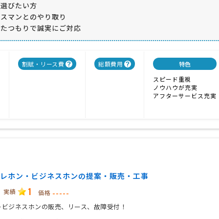
ら選びたい方
ビスマンとのやり取り
ったつもりで誠実にご対応
割賦・リース費
総額費用
特色
スピード重視
ノウハウが充実
アフターサービス充実
レホン・ビジネスホンの提案・販売・工事
1
実績
-----
価格
ービジネスホンの販売、リース、故障受付！