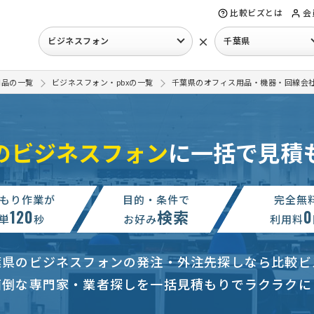
比較ビズとは
会
×
ビジネスフォン
千葉県
用品の一覧
ビジネスフォン・pbxの一覧
千葉県のオフィス用品・機器・回線会
のビジネスフォン
に一括で見積
もり作業が
目的・条件で
完全無
120
検索
0
単
秒
お好み
利用料
葉県のビジネスフォンの発注・外注先探しなら比較ビ
面倒な専門家・業者探しを一括見積もりでラクラクに