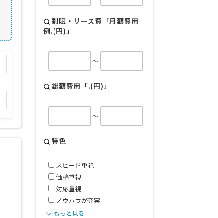
割賦・リース費「月額費用
例.(円)」
～
会社規模
取り扱い商品・サービス
回線
総額費用「.(円)」
OA機器
コピー機・複合機
ビジネスフォン
～
特色
スピード重視
価格重視
対応重視
ノウハウが充実
もっと見る