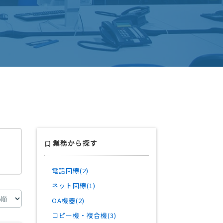
業務から探す
電話回線(2)
ネット回線(1)
OA機器(2)
コピー機・複合機(3)