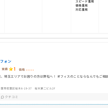
スピード重視
価格重視
対応重視
フォン
1
実績
-----
価格
葉、埼玉エリアでお困りの方は弊社へ！ オフィスのことならなんでもご相
葉市若葉区桜木6-19-37 桜木第二ビル2F
クチコミ