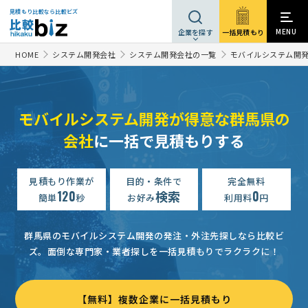
見積もり比較なら比較ビズ
MENU
一括見積もり
企業を探す
HOME
システム開発会社
システム開発会社の一覧
モバイルシステム開
モバイルシステム開発が得意な群馬県の
会社
に一括で見積もりする
見積もり作業が
目的・条件で
完全無料
120
検索
0
簡単
秒
お好み
利用料
円
群馬県のモバイルシステム開発の発注・外注先探しなら比較ビ
ズ。
面倒な専門家・業者探しを一括見積もりでラクラクに！
【無料】複数企業に一括見積もり