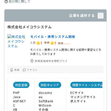
並び順に関して
企業を選択する
株式会社メイコウシステム
モバイル・携帯システム開発
1
1
人気
実績
価格
-----
モバイル・携帯システム開発に関する疑問や要望などを
お承りしております
群馬県高崎市井野町375-5
実績
クチコミ
対応言語
対応キャリア
得意サイト・システム
PHP
docomo
ECサイト
Java
au
マッチングサイト
ASP.NET
SoftBank
求人サイト
C
Willcom
VB
その他