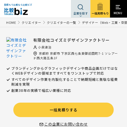
見積もり比較なら比較ビズ
MENU
一括見積もり
企業を探す
HOME
クリエイター
クリエイターの一覧
デザイナー（Web・工業・空
有限会社コイズミデザインファクトリー
小泉達治
京都府
京都市
下京区西七条東御前田町7-1 ソレアー
ド西大路五条1F
ブランディングからグラフィックデザインや商品企画だけではな
くWEBデザインの領域まですべてをワンストップで対応
すべてのデザイン作業を内製化することで納期短縮と無駄な経費
削減を実現
創業38年の実績で幅広い業種に対応
一括見積りする
この企業にお問い合わせ