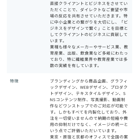
直接クライアントとビジネスをさせてい
ただくことで、ダイレクトなご要望や市
場の反応を共有させていただきます。特
に中小企業との繋がりを大切にし、「ビ
ジネスをデザインで繋ぐ」ことを目標と
してクライアントのビジネスに貢献して
います。
業種も様々なメーカーやサービス業、教
育産業、出版、飲食業など多岐にわたっ
ており、特に繊維業界や教育産業では多
数の実績を有しています。
特徴
ブランディングから商品企画、グラフィ
ックデザイン、WEBデザイン、プロダク
トデザイン、テキスタイルデザイン、S
NSコンテンツ制作、写真撮影、動画制
作などワンストップでのご対応が可能で
す。しかもすべてを内製化しており、外
注を一切使いませんので納期の短縮や費
用の抑制だけでなく、イメージの統一と
いう点でご評価いただいています。
東京・原宿と京都のオフィスで全国の案