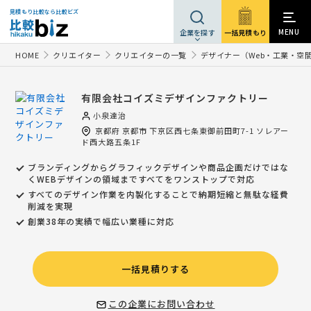
見積もり比較なら比較ビズ
MENU
一括見積もり
企業を探す
HOME
クリエイター
クリエイターの一覧
デザイナー（Web・工業・空
有限会社コイズミデザインファクトリー
小泉達治
京都府
京都市
下京区西七条東御前田町7-1 ソレアー
ド西大路五条1F
ブランディングからグラフィックデザインや商品企画だけではな
くWEBデザインの領域まですべてをワンストップで対応
すべてのデザイン作業を内製化することで納期短縮と無駄な経費
削減を実現
創業38年の実績で幅広い業種に対応
一括見積りする
この企業にお問い合わせ