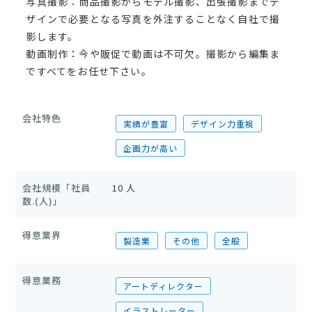
写真撮影：商品撮影からモデル撮影、出張撮影までデ
ザインで必要となる写真を外注することなく自社で撮
影します。
動画制作：今や販促で動画は不可欠。撮影から編集ま
ですべてをお任せ下さい。
会社特色
実績が豊富
デザイン力重視
企画力が高い
会社規模「社員
10 人
数.(人)」
得意業界
製造業
その他
全般
得意業務
アートディレクター
イラストレーター