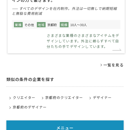
インの力で繋ぎます。
—— すべてのデザインを社内制作。外注は一切無しで納期短縮
と無駄な費用削減
業種
その他
地域
京都府
規模
10人～30人
さまざまな業種のさまざまなアイテムをデ
ザインしています。外注に頼らずすべて自
分たちの手でデザインしています。
一覧を見る
類似の条件の企業を探す
クリエイター
京都府のクリエイター
デザイナー
京都府のデザイナー
メニュー