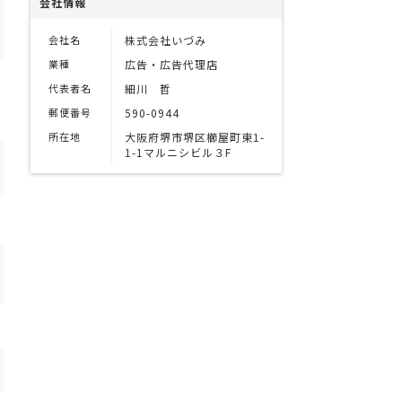
会社情報
会社名
株式会社いづみ
業種
広告・広告代理店
代表者名
細川 哲
郵便番号
590-0944
所在地
大阪府堺市堺区櫛屋町東1-
1-1マルニシビル３F