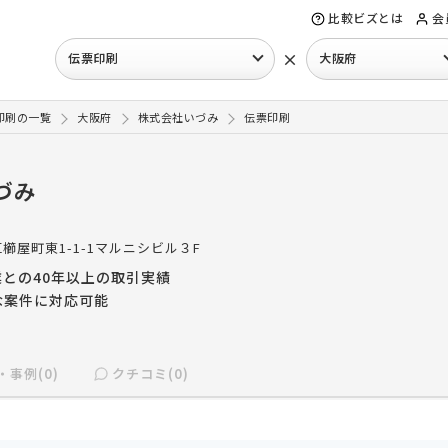
比較ビズとは
会
×
伝票印刷
大阪府
印刷の一覧
大阪府
株式会社いづみ
伝票印刷
づみ
櫛屋町東1-1-1マルニシビル３F
との40年以上の取引実績
な案件に対応可能
・事例(0)
クチコミ(0)