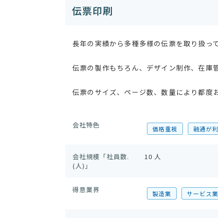
伝票印刷
長年の実績から多種多様の伝票を取り扱っ
伝票の製作もちろん、デザイン制作、在庫
伝票のサイズ、ページ数、数量により都度
会社特色
価格重視
融通が
会社規模「社員数.
10 人
(人)」
得意業界
製造業
サービス