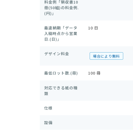
料金例「領収書10
冊(50組)の料金例.
(円)」
最速納期「データ
10 日
入稿時点から営業
日.(日)」
デザイン料金
場合により無料
最低ロット数.(冊)
100 冊
対応できる紙の種
類
仕様
設備