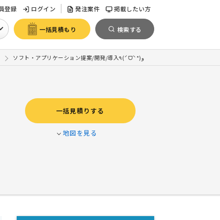
員登録
ログイン
発注案件
掲載したい方
一括見積もり
検索する
ソフト・アプリケーション提案/開発/導入٩(ˊᗜˋ*)و
一括見積りする
地図を見る