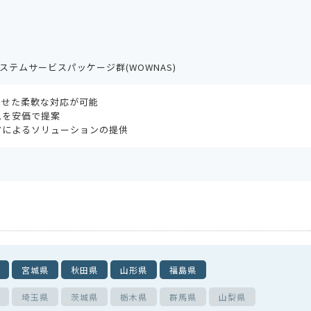
ステムサービスパッケージ群(WOWNAS)
わせた柔軟な対応が可能
ムを安価で提案
アによるソリューションの提供
宮城県
秋田県
山形県
福島県
埼玉県
茨城県
栃木県
群馬県
山梨県