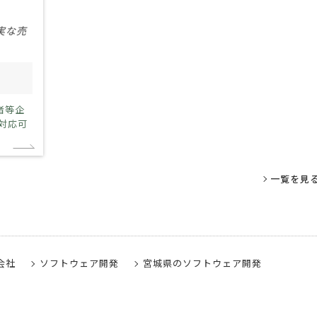
実な売
模
情報非公開
者等企
対応可
一覧を見
会社
ソフトウェア開発
宮城県のソフトウェア開発