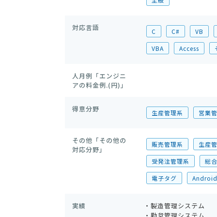
対応言語
C
C#
VB
VBA
Access
人月例「エンジニ
アの料金例.(円)」
得意分野
生産管理系
営業
その他「その他の
販売管理系
生産
対応分野」
受発注管理系
総
電子タグ
Andr
実績
・製造管理システム
・勤怠管理システム