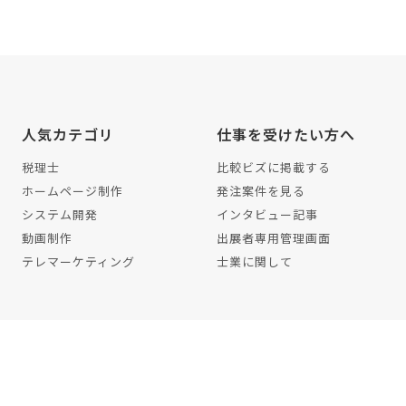
人気カテゴリ
仕事を受けたい方へ
税理士
比較ビズに掲載する
ホームページ制作
発注案件を見る
システム開発
インタビュー記事
動画制作
出展者専用管理画面
テレマーケティング
士業に関して
イバシーポリシー
編集ポリシー
利用規約
解約・退会方法
サイトマッ
©2022 株式会社ワンズマインド All rights reserved.