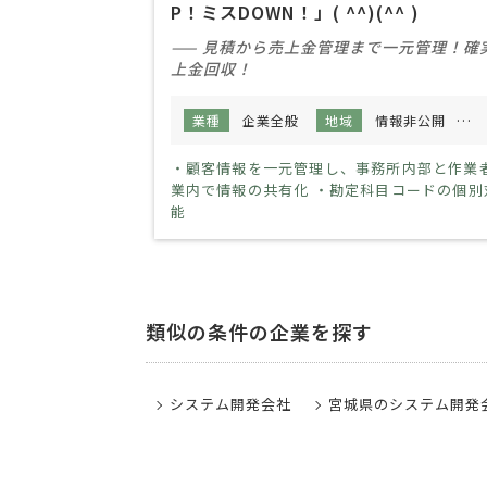
P！ミスDOWN！」( ^^)(^^ )
—— 見積から売上金管理まで一元管理！確
上金回収！
業種
企業全般
地域
情報非公開
規
・顧客情報を一元管理し、事務所内部と作業
業内で情報の共有化 ・勘定科目コードの個別
能
類似の条件の企業を探す
システム開発会社
宮城県のシステム開発