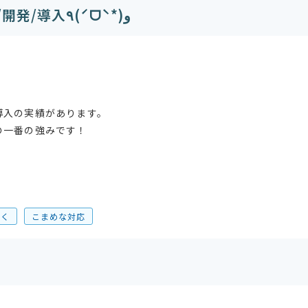
ソフト・アプリケーション提案/開発/導入٩(ˊᗜˋ*)و
導入の実績があります。
の一番の強みです！
利く
こまめな対応