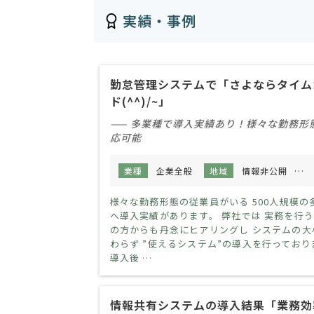
実績・事例
勤怠管理システムで「さよならタイム
ド(^^)/~」
—— 多業種で導入実績あり！様々な勤務形
応可能
業種
企業全般
地域
情報非公開
規
様々な勤務形態の従業員がいる 500人規模の
へ導入実績があります。 弊社では 実務を行
の方からも丹念にヒアリングし システムの大
わらず ”使えるシステム”の導入を行っており
導入後 …
情報共有システムの導入結果「業務効