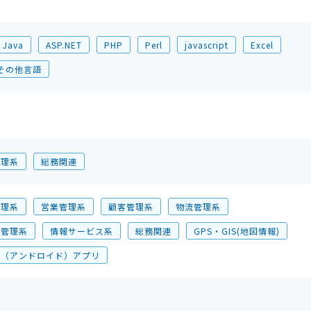
Java
ASP.NET
PHP
Perl
javascript
Excel
その他言語
管理系
総務関連
管理系
営業管理系
顧客管理系
物流管理系
合管理系
情報サービス系
総務関連
GPS・GIS(地図情報)
oid（アンドロイド）アプリ