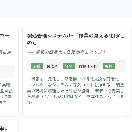
カー
製造管理システムde「作業の見える化(@_
@)」
態に対
—— 情報の高速化で生産効率をアップ！
業種
製造業
地域
情報非公開
規模
100人
模
300人～500人
・情報を一元化し、部署間での情報交換を円滑化 ・
多業種
コンパクトなシステムで導入コストを抑える ・製造
う担当者
業の現場に精通した技術者が担当 ・安価でも充実し
小に関
た機能 ・ツールだけではなく、効率化のノウハウを
ます。
提供
率U