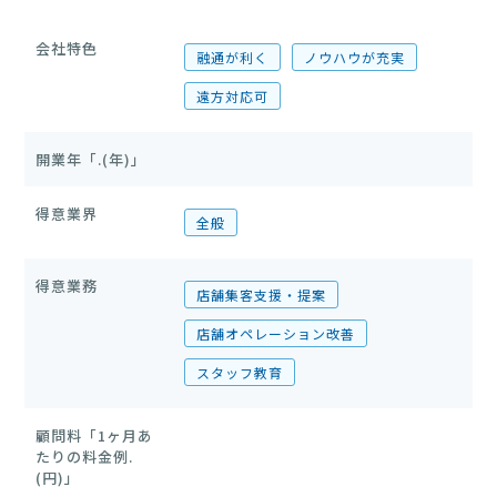
会社特色
融通が利く
ノウハウが充実
遠方対応可
開業年「.(年)」
得意業界
全般
得意業務
店舗集客支援・提案
店舗オペレーション改善
スタッフ教育
顧問料「1ヶ月あ
たりの料金例.
(円)」