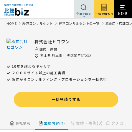
見積もり比較なら比較ビズ
MENU
一括見積もり
企業を探す
HOME
経営コンサルタント
経営コンサルタントの一覧
飲食店・店舗コ
株式会社ヒゴワン
國武 直樹
熊本県
熊本市
中央区琴平37232
10年を超えるキャリア
２０００サイト以上の施工実績
製作からコンサルティング・プロモーションを一括代行
一括見積りする
実績・事例(0)
クチコミ(0
会社情報
業務内容(7)