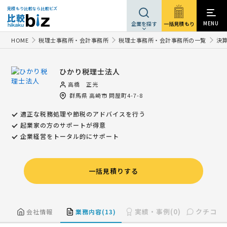
見積もり比較なら比較ビズ
MENU
一括見積もり
企業を探す
HOME
税理士事務所・会計事務所
税理士事務所・会計事務所の一覧
決
ひかり税理士法人
高橋 正光
群馬県
高崎市
問屋町4-7-8
適正な税務処理や節税のアドバイスを行う
起業家の方のサポートが得意
企業経営をトータル的にサポート
一括見積りする
実績・事例(0)
クチコミ(
会社情報
業務内容(13)