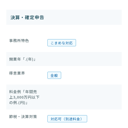
決算・確定申告
事務所特色
こまめな対応
開業年「.(年)」
得意業界
全般
料金例「年間売
上3,000万円以下
の例.(円)」
節税・決算対策
対応可（別途料金）