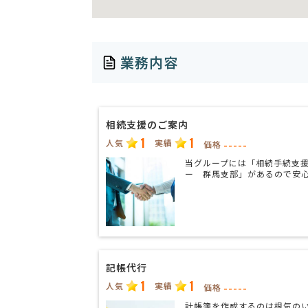
業務内容
相続支援のご案内
1
1
人気
実績
-----
価格
当グループには「相続手続支
ー 群馬支部」があるので安
記帳代行
1
1
人気
実績
-----
価格
計帳簿を作成するのは根気の