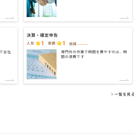
決算・確定申告
1
1
人気
実績
-----
価格
で会社
専門外の作業で時間を費やすのは、時
間の浪費です
一覧を見