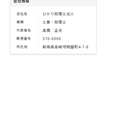
会社情報
会社名
ひかり税理士法人
業種
士業：税理士
代表者名
高橋 正光
郵便番号
370-0006
所在地
群馬県高崎市問屋町4-7-8