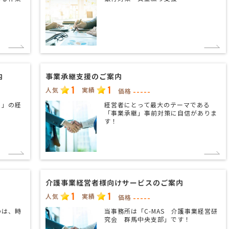
内
事業承継支援のご案内
1
1
人気
実績
-----
価格
ト」の経
経営者にとって最大のテーマである
「事業承継」事前対策に自信がありま
す！
介護事業経営者様向けサービスのご案内
1
1
人気
実績
-----
価格
のは、時
当事務所は「C-MAS 介護事業経営研
究会 群馬中央支部」です！