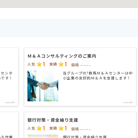
Ｍ＆Ａコンサルティングのご案内
1
1
人気
実績
-----
価格
援センタ
当グループの?群馬Ｍ＆Ａセンターは中
心です！
小企業の友好的Ｍ＆Ａを支援します！
銀行対策・資金繰り支援
1
1
人気
実績
-----
価格
いる作業
銀行対策・資金繰り支援