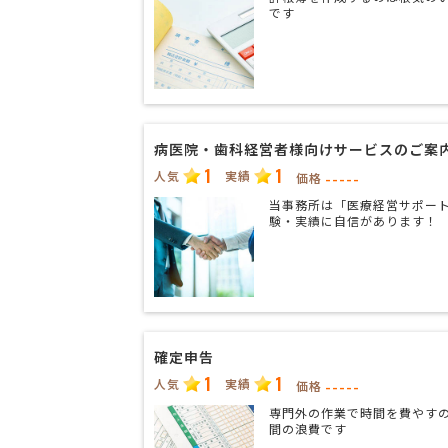
です
病医院・歯科経営者様向けサービスのご案
1
1
人気
実績
-----
価格
当事務所は「医療経営サポー
験・実績に自信があります！
確定申告
1
1
人気
実績
-----
価格
専門外の作業で時間を費やす
間の浪費です