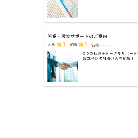
開業・設立サポートのご案内
1
1
人気
実績
-----
価格
3つの特典＋トータルサポート
設立予定の社長さんを応援！