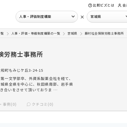
比較ビズとは
会
×
人事・評価制度構築
宮城県
一覧
人事・評価・等級制度構築の一覧
宮城県
藤村社会保険労務士事務所
険労務士事務所
和町もみじケ丘3-24-15
学第一文学部卒、外資系製薬会社を経て、
宮城県全県を中心に、秋田県南部、岩手県
き合いをさせて頂いておりま …
・事例(0)
クチコミ(0)