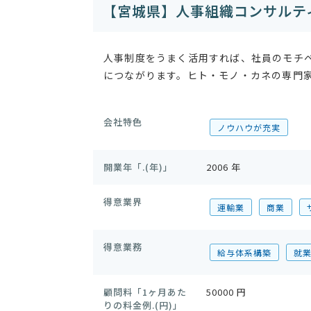
【宮城県】人事組織コンサルテ
人事制度をうまく活用すれば、社員のモチ
につながります。ヒト・モノ・カネの専門
会社特色
ノウハウが充実
開業年「.(年)」
2006 年
得意業界
運輸業
商業
得意業務
給与体系構築
就
顧問料「1ヶ月あた
50000 円
りの料金例.(円)」