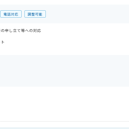
電話対応
調整可能
者の申し立て等への対応
ート
」