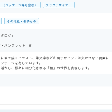
ー（パッケージ等も含む）
ブックデザイナー
その他紙・冊子もの
カタログ」
」
グ・パンフレット 他
際に筆で描くイラスト、筆文字など和風デザインには欠かせない要素に
バンテージを有しています。
を活かし、様々に細分化される「和」の世界を表現します。