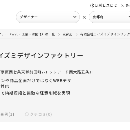
比較ビズとは
会
×
デザイナー
京都府
イナー（Web・工業・空間他）の一覧
京都府
有限会社コイズミデザインファ
イズミデザインファクトリー
京区西七条東御前田町7-1 ソレアード西大路五条1F
ンや商品企画だけではなくWEBデザ
で対応
とで納期短縮と無駄な経費削減を実現
事例(1)
クチコミ(0)