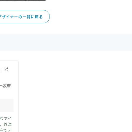
デザイナーの一覧に戻る
、ビ
一切無
10人～30人
なアイ
。外注
手でデ