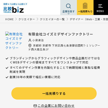
見積もり比較なら比較ビズ
MENU
一括見積もり
企業を探す
HOME
クリエイター
クリエイターの一覧
デザイナー（Web・工業・空
有限会社コイズミデザインファクトリー
小泉達治
京都府
京都市
下京区西七条東御前田町7-1 ソレアー
ド西大路五条1F
ブランディングからグラフィックデザインや商品企画だけではな
くWEBデザインの領域まですべてをワンストップで対応
すべてのデザイン作業を内製化することで納期短縮と無駄な経費
削減を実現
創業38年の実績で幅広い業種に対応
一括見積りする
この企業にお問い合わせ