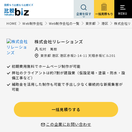
見積もり比較なら比較ビズ
MENU
一括見積もり
企業を探す
HOME
Web制作会社
Web制作会社の一覧
東京都
港区
株式会社リ
株式会社リレーションズ
松村 篤樹
東京都
港区
港区赤坂2-14-11 天翔赤坂ビル201
初期費用無料でホームページ制作が可能
弊社のクライアントは約7割が建設業（仮設足場・塗装・防水・設
備工事など）
補助金を活用した制作も可能で手出し少なく継続的な新規集客が
可能
一括見積りする
この企業にお問い合わせ