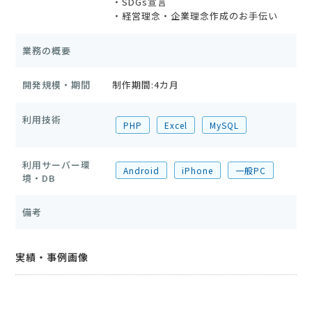
・SDGs宣言
・経営理念・企業理念作成のお手伝い
業務の概要
開発規模・期間
制作期間:4カ月
利用技術
PHP
Excel
MySQL
利用サーバー環
Android
iPhone
一般PC
境・DB
備考
実績・事例画像