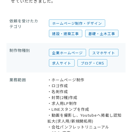
せていただきました。
依頼を受けたカ
ホームページ制作・デザイン
テゴリ
建設・建築工事
基礎・土木工事
制作物種別
企業ホームページ
スマホサイト
求人サイト
ブログ・CMS
業務範囲
・ホームページ制作
・ロゴ作成
・名刺作成
・封筒(2種)作成
・求人用LP制作
・LINEスタンプを作成
・動画を撮影し、Youtubeへ掲載し認知
拡大(求人用/新規開拓用)
・会社パンフレットリニューアル