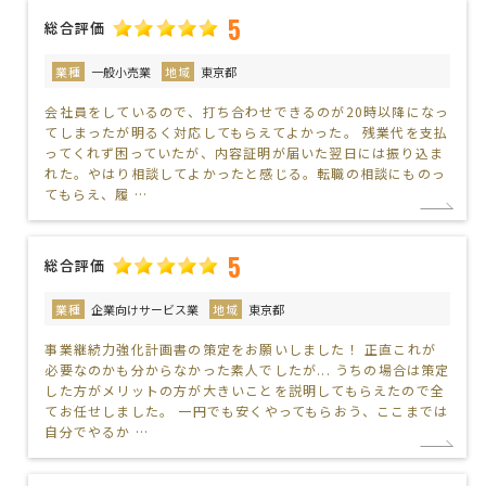
5
総合評価
業種
一般小売業
地域
東京都
会社員をしているので、打ち合わせできるのが20時以降になっ
てしまったが明るく対応してもらえてよかった。 残業代を支払
ってくれず困っていたが、内容証明が届いた翌日には振り込ま
れた。やはり相談してよかったと感じる。転職の相談にものっ
てもらえ、履 …
5
総合評価
業種
企業向けサービス業
地域
東京都
事業継続力強化計画書の策定をお願いしました！ 正直これが
必要なのかも分からなかった素人でしたが... うちの場合は策定
した方がメリットの方が大きいことを説明してもらえたので全
てお任せしました。 一円でも安くやってもらおう、ここまでは
自分でやるか …