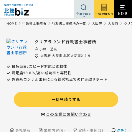
見積もり比較なら比較ビズ
MENU
一括見積もり
企業を探す
HOME
行政書士事務所
行政書士事務所の一覧
大阪府
大阪市
クリ
クリアラウンド行政書士事務所
小林 遥奈
大阪府
大阪市
北区大淀南2-2-9
最短当日/スピード対応と柔軟性
満足度99.8％/高い成功率と専門性
外資系コンサル出身による経営視点での伴走型サポート
一括見積りする
この企業にお問い合わせ
会社情報
業務内容(6)
実績・事例(2)
クチコミ(