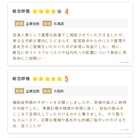
4
総合評価
業種
企業全般
地域
北海道
役員人事という重要な局面でご相談させていただきましたが、
単なる手続き案内にとどまらず、経営視点からのリスク整理や
進め方のご提案をいただけた点が非常に有益でした。 特に、
解任に伴うトラブルリスクや社内外への影響について事前に具
体的にご説明い …
5
総合評価
業種
企業全般
地域
大阪府
補助金申請のサポートをお願いしましたが、実績の高さに納得
の内容でした。 事業計画の精度が非常に高く、自社の強みを
ここまで言語化していただけるのかと驚きました。 やり取り
もスムーズで、必要な情報や進め方も的確に指示いただけるた
め、迷うことが …