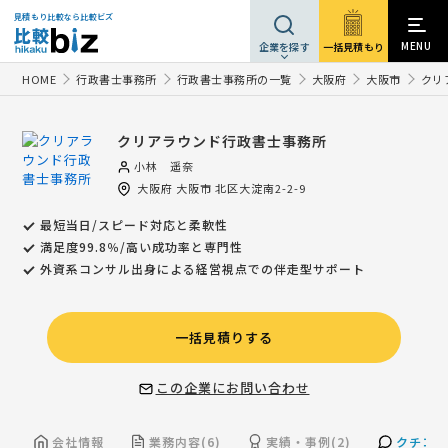
見積もり比較なら比較ビズ
MENU
一括見積もり
企業を探す
HOME
行政書士事務所
行政書士事務所の一覧
大阪府
大阪市
クリ
クリアラウンド行政書士事務所
小林 遥奈
大阪府
大阪市
北区大淀南2-2-9
最短当日/スピード対応と柔軟性
満足度99.8％/高い成功率と専門性
外資系コンサル出身による経営視点での伴走型サポート
一括見積りする
この企業にお問い合わせ
会社情報
業務内容(6)
実績・事例(2)
クチコミ(