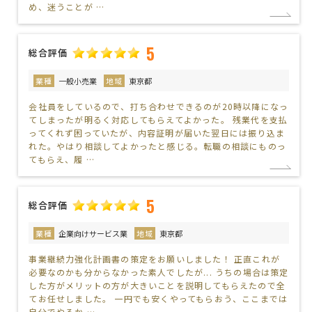
め、迷うことが …
5
総合評価
業種
一般小売業
地域
東京都
会社員をしているので、打ち合わせできるのが20時以降になっ
てしまったが明るく対応してもらえてよかった。 残業代を支払
ってくれず困っていたが、内容証明が届いた翌日には振り込ま
れた。やはり相談してよかったと感じる。転職の相談にものっ
てもらえ、履 …
5
総合評価
業種
企業向けサービス業
地域
東京都
事業継続力強化計画書の策定をお願いしました！ 正直これが
必要なのかも分からなかった素人でしたが... うちの場合は策定
した方がメリットの方が大きいことを説明してもらえたので全
てお任せしました。 一円でも安くやってもらおう、ここまでは
自分でやるか …