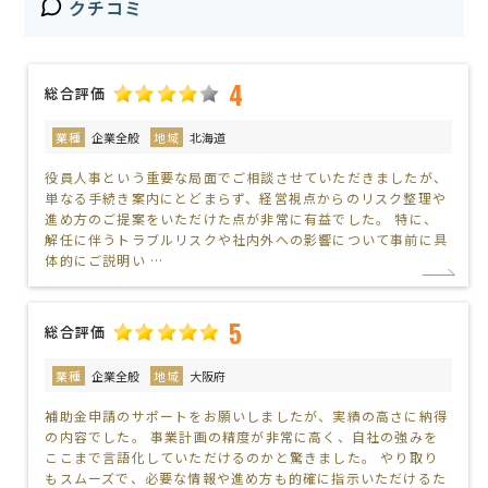
クチコミ
4
総合評価
業種
企業全般
地域
北海道
役員人事という重要な局面でご相談させていただきましたが、
単なる手続き案内にとどまらず、経営視点からのリスク整理や
進め方のご提案をいただけた点が非常に有益でした。 特に、
解任に伴うトラブルリスクや社内外への影響について事前に具
体的にご説明い …
5
総合評価
業種
企業全般
地域
大阪府
補助金申請のサポートをお願いしましたが、実績の高さに納得
の内容でした。 事業計画の精度が非常に高く、自社の強みを
ここまで言語化していただけるのかと驚きました。 やり取り
もスムーズで、必要な情報や進め方も的確に指示いただけるた