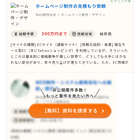
ヒアリング済
ホームページ制作の見積もり依頼
Web制作会社 > ホームページ制作・デザイン
300万円まで
岐阜県
総額予算
依頼地域
[サイトの種類] ECサイト（通販サイト） [依頼の目的・背景] 現在モ
ール型EC（主にYahooショッピング）を利用しているが、そういった
ところは基本的に価格競争が激しい世界で、どうしても大手にはかな
わない部分があり、年々売り上げが落ちてきている。 ただ、EC市場が
右肩上がりに伸びてきている今、流れに乗り遅れないよう自社ならで
はのECサイトを作り、他店舗との差別化をしていきたい。 リアル店舗
は３店舗あるが、それに …
非公開案件多数！
もっと案件を見たい方へ
【無料】資料を請求する