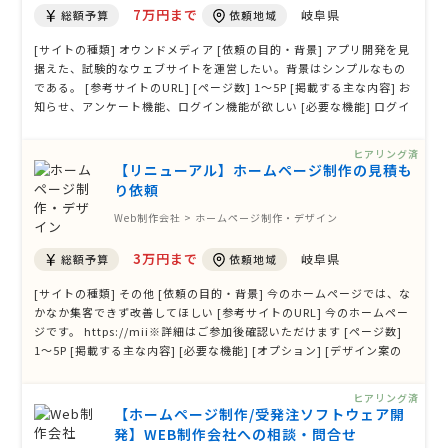
7万円まで
岐阜県
総額予算
依頼地域
[サイトの種類] オウンドメディア [依頼の目的・背景] アプリ開発を見
据えた、試験的なウェブサイトを運営したい。背景はシンプルなもの
である。 [参考サイトのURL] [ページ数] 1〜5P [掲載する主な内容] お
知らせ、アンケート機能、ログイン機能が欲しい [必要な機能] ログイ
ン機能 メルマガ配信機能 [オプション] スマホ対応 [デザイン案の有
無] なし [発注状況] 情報取集の段階
ヒアリング済
【リニューアル】ホームページ制作の見積も
り依頼
Web制作会社 > ホームページ制作・デザイン
3万円まで
岐阜県
総額予算
依頼地域
[サイトの種類] その他 [依頼の目的・背景] 今のホームページでは、な
かなか集客できず改善してほしい [参考サイトのURL] 今のホームペー
ジです。 https://mii※詳細はご参加後確認いただけます [ページ数]
1〜5P [掲載する主な内容] [必要な機能] [オプション] [デザイン案の
有無] あり（データ形式） [発注状況] すぐに発注したい
ヒアリング済
【ホームページ制作/受発注ソフトウェア開
発】WEB制作会社への相談・問合せ