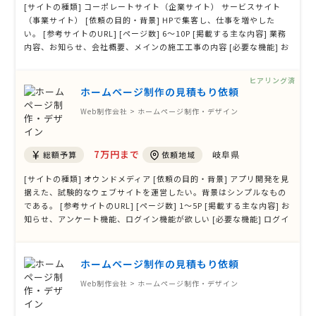
[サイトの種類] コーポレートサイト（企業サイト） サービスサイト
（事業サイト） [依頼の目的・背景] HPで集客し、仕事を増やした
い。 [参考サイトのURL] [ページ数] 6〜10P [掲載する主な内容] 業務
内容、お知らせ、会社概要、メインの施工工事の内容 [必要な機能] お
問合せフォーム [オプション] スマホ対応 SEO対策 [デザイン案の有
無] あり（データ形式） [発注状況] すぐに発注したい
ヒアリング済
ホームページ制作の見積もり依頼
Web制作会社 > ホームページ制作・デザイン
7万円まで
岐阜県
総額予算
依頼地域
[サイトの種類] オウンドメディア [依頼の目的・背景] アプリ開発を見
据えた、試験的なウェブサイトを運営したい。背景はシンプルなもの
である。 [参考サイトのURL] [ページ数] 1〜5P [掲載する主な内容] お
知らせ、アンケート機能、ログイン機能が欲しい [必要な機能] ログイ
ン機能 メルマガ配信機能 [オプション] スマホ対応 [デザイン案の有
無] なし [発注状況] 情報取集の段階
ホームページ制作の見積もり依頼
Web制作会社 > ホームページ制作・デザイン