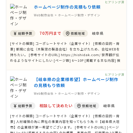
ヒアリング済
ホームページ制作の見積もり依頼
Web制作会社 > ホームページ制作・デザイン
70万円まで
岐阜県
総額予算
依頼地域
[サイトの種類] コーポレートサイト（企業サイト） [依頼の目的・背
景] 新規に会社（木製窓の製造会社）を立ち上げたため、会社WEBを
持ちたい。 [参考サイトのURL] https://hishidak.com/ 世界観が伝
わるようなサイトにしたい [ページ数] 6〜10P [掲載する主な内容] 挨
拶と製品開発への思い、メンバー紹介、製品の紹介（2～3ｐ）、バー
チャルショールーム（別途作成）へのLINK、会社概要 [必要な機能]
ヒアリング済
お問合せフォーム ペ …
【岐阜県の企業様希望】ホームページ制作
の見積もり依頼
Web制作会社 > ホームページ制作・デザイン
相談して決めたい
岐阜県
総額予算
依頼地域
[サイトの種類] コーポレートサイト（企業サイト） [依頼の目的・背
景] 人材確保の為に弊社の事業内容を知ってもらう為 ※【岐阜県大垣
市】の企業様が第一希望でございます。 [参考サイトのURL] [ページ
数] 1〜5P [掲載する主な内容] 会社概要、事業内容、採用案内 [必要な