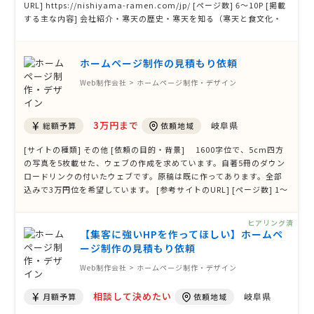
URL] https://nishiyama-ramen.com/jp/ [ページ数] 6〜10P [掲載
する主な内容] 会社紹介・寒天の歴史・寒天を知る（寒天と食文化・
寒天活用レシピ・製造工程）・商品紹介・問い合わせ [必要な機能] お
問合せフォーム 検索機能 [オプション] スマホ対応 多言語対応 SNS連
携 SEO対策 [ …
ホームページ制作の見積もり依頼
Web制作会社 > ホームページ制作・デザイン
3万円まで
岐阜県
総額予算
依頼地域
[サイトの種類] その他 [依頼の目的・背景] 1600字位で、5cm四方
の写真を5枚載せた、ウェブの作成を求めています。自著5冊のダウン
ロードリンクの付いたウェブです。原稿は既に作ってあります。全部
込みで3万円位を希望しています。 [参考サイトのURL] [ページ数] 1〜
5P [掲載する主な内容] [必要な機能] [オプション] スマホ対応 [デザイ
ン案の有無] なし [発注状況] 情報取集の段階
ヒアリング済
【集客に強いHPを作ってほしい】ホームペ
ージ制作の見積もり依頼
Web制作会社 > ホームページ制作・デザイン
相談して決めたい
岐阜県
月額予算
依頼地域