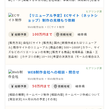
機能] お問合せフォーム [オプション] [デザイン案の有無] [発注状況]
情報取集の段階
ヒアリング済
【リニューアル予定】ECサイト（ネットシ
ョップ）制作の見積もり依頼
Web制作会社 > ECサイト制作
100万円まで
岐阜県
総額予算
依頼地域
[販売方法] 自社ECサイト [販売先] 国内 [新規作成またはリニューア
ル] 既存サイトのリニューアル [商品の数] 500〜1000P [カラー、サイ
ズなどのバリエーションの有無] [販売する商品] 地場産品（食品・工
芸品他） [カテゴリの数] 10〜30 [希望の決済方法（モールの場合は入
力不要）] 銀行振込、クレジット決済、代引 [写真の撮影] わからない
[参考URL] https://gujohachimanya.com [相談内容] ec-cube3.0.
ヒアリング済
15からMa …
WEB制作会社への相談・問合せ
Web制作会社 > Web制作会社
50万円まで
岐阜県
総額予算
依頼地域
[相談の種類] ホームページ制作 [相談内容] ホームページ作成について
[発注状況] 6ヶ月以内の予定 [その他]