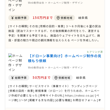
Web制作会社 > ホームページ制作・デザイン
150万円まで
岐阜県
総額予算
依頼地域
[サイトの種類] その他 [依頼の目的・背景] ３～６か月後に６室の民泊
施設（民泊でスタートするが、その後旅館業の許可をとり、運営する
予定）を開業する予定である。 施設のウェブサイトを立ち上げて、施
設・部屋の魅力や周辺の観光情報を伝えらえる ページを作成したい。
[参考サイトのURL] [ページ数] 6〜10P [掲載する主な内容] 予約シス
テムの導入を導入したい。自社予約システムを導入して、集客や顧客
ヒアリング済
管理をしつつ …
【ドローン事業向け】ホームページ制作の見
積もり依頼
Web制作会社 > ホームページ制作・デザイン
50万円まで
岐阜県
総額予算
依頼地域
[サイトの種類] サービスサイト（事業サイト） ランディングページ
[依頼の目的・背景] 新規事業（ドローン）を行うための、ホームペー
ジ作成が必要となった [参考サイトのURL] https://roboz.co.jp/ [ペ
ージ数] 1〜5P [掲載する主な内容] [必要な機能] お問合せフォーム [オ
プション] [デザイン案の有無] [発注状況] 6ヶ月以内の予定