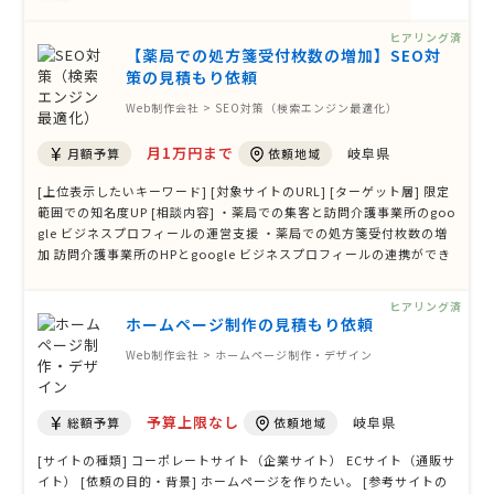
ヒアリング済
【薬局での処方箋受付枚数の増加】SEO対
策の見積もり依頼
Web制作会社 > SEO対策（検索エンジン最適化）
月1万円まで
岐阜県
月額予算
依頼地域
[上位表示したいキーワード] [対象サイトのURL] [ターゲット層] 限定
範囲での知名度UP [相談内容] ・薬局での集客と訪問介護事業所のgoo
gle ビジネスプロフィールの運営支援 ・薬局での処方箋受付枚数の増
加 訪問介護事業所のHPとgoogle ビジネスプロフィールの連携ができ
ている。 [発注状況] 6ヶ月以内の予定
ヒアリング済
ホームページ制作の見積もり依頼
Web制作会社 > ホームページ制作・デザイン
予算上限なし
岐阜県
総額予算
依頼地域
[サイトの種類] コーポレートサイト（企業サイト） ECサイト（通販サ
イト） [依頼の目的・背景] ホームページを作りたい。 [参考サイトの