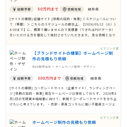
50万円まで
岐阜県
総額予算
依頼地域
[サイトの種類] 店舗サイト [依頼の目的・背景] ＜スケジュールについ
て（重要）＞ こちらのスケジュールの都合上、【2026/05/12（火）1
4:00まで】に、概算で構いませんので見積書（できればPDFデータ）
をいただける方を優先して検討させていただきます。 急な依頼となり
大変恐縮ですが、迅速にご対応いただける方を募集しております。 ＜
目的・背景＞ 現在運用中の公式サイト（https://happyhair.jp/）の
ヒアリング済
リニューアルを検討 …
【ブランドサイトの構築】ホームページ制
作の見積もり依頼
Web制作会社 > ホームページ制作・デザイン
300万円まで
岐阜県
総額予算
依頼地域
[サイトの種類] コーポレートサイト（企業サイト） ランディングペー
ジ [依頼の目的・背景] 現在ホームページは保有しておらず、 2026年6
月1日の宅建業本格始動に向けて、新規でコーポレートサイトを立ち上
げたいと考えています。 ・売却・資産コンサルに強い不動産エージェ
ント ・エージェントに対して伴走型サポート ・将来的にはエージェン
ト制度展開 という独自性を明確に打ち出し、 信頼感と上質さのあるブ
ヒアリング済
ランドサイト …
ホームページ制作の見積もり依頼