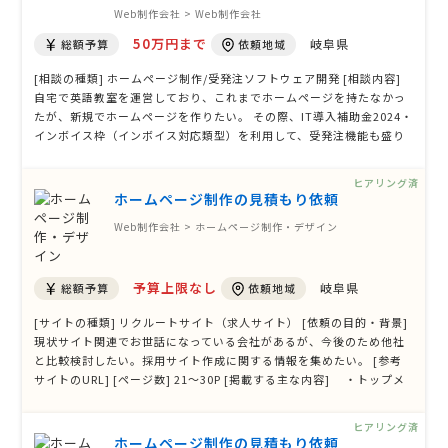
Web制作会社 > Web制作会社
50万円まで
岐阜県
総額予算
依頼地域
[相談の種類] ホームページ制作/受発注ソフトウェア開発 [相談内容]
自宅で英語教室を運営しており、これまでホームページを持たなかっ
たが、新規でホームページを作りたい。 その際、IT導入補助金2024・
インボイス枠（インボイス対応類型）を利用して、受発注機能も盛り
込んだホームページにしたく、またそのソフトを扱うハードウェア
（ノートパソコン）購入も一括で取り扱ってくれるIT導入支援事業者
ヒアリング済
を探しています。3/29締 …
ホームページ制作の見積もり依頼
Web制作会社 > ホームページ制作・デザイン
予算上限なし
岐阜県
総額予算
依頼地域
[サイトの種類] リクルートサイト（求人サイト） [依頼の目的・背景]
現状サイト関連でお世話になっている会社があるが、今後のため他社
と比較検討したい。採用サイト作成に関する情報を集めたい。 [参考
サイトのURL] [ページ数] 21〜30P [掲載する主な内容] ・トップメ
ッセージ ・会社紹介（企業理念、会社概要、SDGsへの取り組み
等） ・職種紹介 ５職種ほどを予定 ・オフィス紹介 ・福利厚
ヒアリング済
生、所員同士の交流 …
ホームページ制作の見積もり依頼