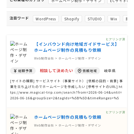
ホームページ制作・デザイン
ECサイト制
注目ワード
WordPress
Shopify
STUDIO
Wix
採用
ヒアリング済
【インバウンド向け地域ガイドサービス】
ホームページ制作の見積もり依頼
Web制作会社 > ホームページ制作・デザイン
相談して決めたい
岐阜県
総額予算
依頼地域
[サイトの種類] サービスサイト（事業サイト） [依頼の目的・背景] 事
業を立ち上げたのでホームページを作成したい [参考サイトのURL] ht
tps://www.magical-trip.com/search?from=2026-06-14&until=
2026-06-16&groupSize=2&tagIds=%5B%5D&timeRanges=%5
B%22morning%22%2C%22evening%22%2C%22afternoon%2
2%5D&ref=home-search-bar&locationId= このようなホームペー
ヒアリング済
ジを作りたい [ページ数] わからない [掲載する主な内容] …
ホームページ制作の見積もり依頼
Web制作会社 > ホームページ制作・デザイン