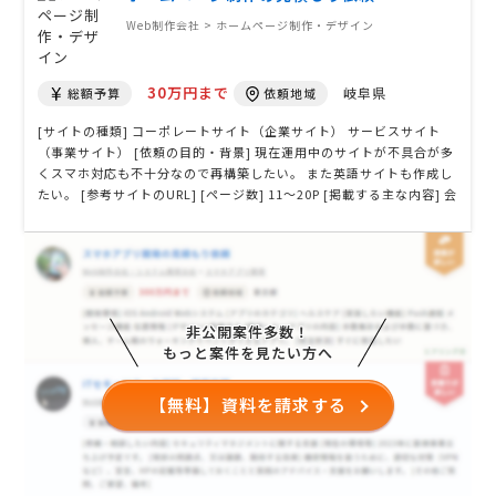
Web制作会社 > ホームページ制作・デザイン
30万円まで
岐阜県
総額予算
依頼地域
[サイトの種類] コーポレートサイト（企業サイト） サービスサイト
（事業サイト） [依頼の目的・背景] 現在運用中のサイトが不具合が多
くスマホ対応も不十分なので再構築したい。 また英語サイトも作成し
たい。 [参考サイトのURL] [ページ数] 11〜20P [掲載する主な内容] 会
社概要、事業案内、商品案内、問い合わせフォーム、サンプル発送依
頼フォーム [必要な機能] お問合せフォーム ページ管理機能 [オプショ
ン] スマ …
非公開案件多数！
もっと案件を見たい方へ
【無料】資料を請求する