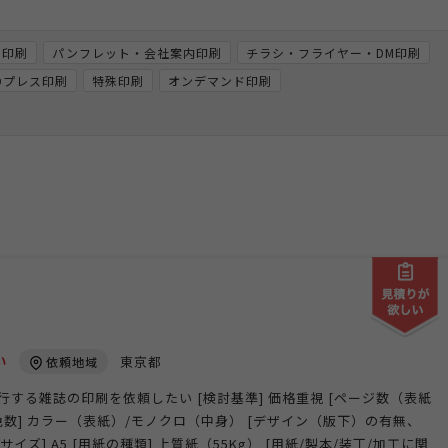
筒印刷
パンフレット・会社案内印刷
チラシ・フライヤー・DM印刷
VDプレス印刷
特殊印刷
オンデマンド印刷
い
東京都
依頼地域
行する雑誌の印刷を依頼したい [検討基準] 価格重視 [ページ数（表紙
50 [色数] カラー（表紙）/モノクロ（中身） [デザイン（版下）の有無、
サイズ] A5 [用紙の種類] 上質紙（55Kg） [用紙/製本/装丁/加工に関