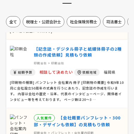
印刷会社 > 印刷会社
相談して決めたい
埼玉県
総額予算
依頼地域
全て
税理士・公認会計士
社会保険労務士
司法書士
[印刷物の種類] チラシ [印刷物の概要] [検討基準] 価格重視 [作成予定
枚数等] 450万部 [デザイン（版下）の有無、データ形式] 有り（PDF）
[その他ご要望、ご質問等]
【記念誌・デジタル冊子と紙媒体冊子の2種
類の作成依頼】見積もり依頼
印刷会社 > 印刷会社
相談して決めたい
福岡県
総額予算
依頼地域
[印刷物の種類] パンフレット 会社案内 冊子 [印刷物の概要] 令和9年10
月に会社設立50周年の式典を行うにあたり、記念誌の作成を行いま
す。 内容は会社の歴史・沿革、代表のインタビューページ、関係者イ
ンタビュー等を考えております。 ページ数は20～3 …
【会社概要パンフレット・300
人気案件
部・デザインも依頼】の見積もり依頼