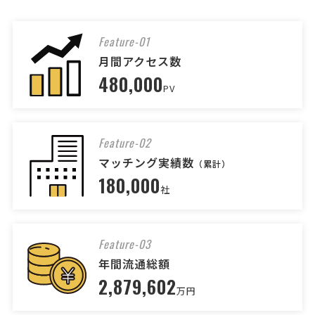
ンタビュー等を考えております。 ページ数は20～3 …
Feature-01
【会社概要パンフレット・300
人気案件
月間アクセス数
部・デザインも依頼】の見積もり依頼
480,000
PV
印刷会社 > パンフレット・会社案内印刷
相談して決めたい
東京都
総額予算
依頼地域
Feature-02
[印刷物の種類] パンフレット [印刷物の概要] ■会社案内です。
【下記は、運営側で確認とれました追加情報となります】 確認項目：
マッチング実績数
（累計）
用紙の種類は決まっていますか？ →決まっておりません。 確認項目：
180,000
デザインのスタイルやテーマはありますか？ →決 …
社
【２種類・ハザードマップの印刷】印刷物の
見積もり・相談依頼
Feature-03
印刷会社 > 印刷会社
年間流通総額
相談して決めたい
東京都
総額予算
依頼地域
2,879,602
万円
[印刷物の種類] 冊子 その他 [印刷物の概要] 以下の２種類のハザードマ
ップの印刷についてお見積りをお願いしたく存じます。 ①Ａ４判冊子