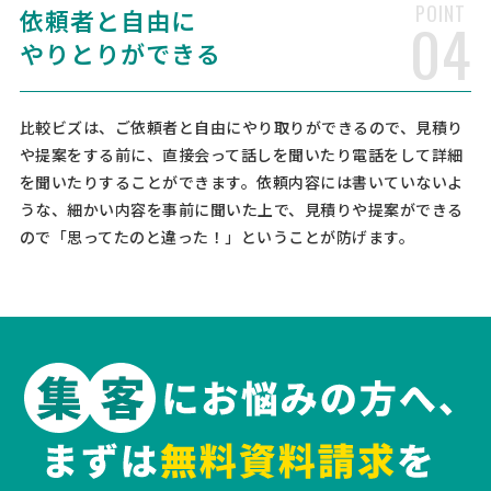
POINT
依頼者と自由に
04
15万円まで
東京都
総額予算
依頼地域
やりとりができる
[印刷物の概要] シニアバスケ全国大会用のプログラムです。 [検討基
準] 価格重視 [ページ数（表紙含む）] 36 [作成予定部数] 400 [色数] カ
ラー（表紙）/モノクロ（中身） [デザイン（版下）の有無、データ形
比較ビズは、ご依頼者と自由にやり取りができるので、見積り
式] 有り（ワード） [用紙のサイズ] A4 …
や提案をする前に、直接会って話しを聞いたり電話をして詳細
を聞いたりすることができます。依頼内容には書いていないよ
【教材冊子】印刷の見積もり依頼
うな、細かい内容を事前に聞いた上で、見積りや提案ができる
印刷会社 > 冊子印刷
ので「思ってたのと違った！」ということが防げます。
15万円まで
東京都
総額予算
依頼地域
[印刷物の概要] 教材の冊子を作成しようと考えています。 参照本とし
て手元に置いておく使用イメージです。 開きやすい折り方・紙質のも
のが望ましいですが、費用は1人あたり500円以内(340部注文で、322
人で料金を割る)に抑えたいと考えています。 [検討 …
【書籍印刷（A5、128頁程度）】印刷物の見
積もり・相談依頼
印刷会社 > 印刷会社