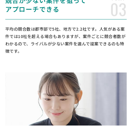
競合が少ない案件を狙って
03
相談して決めたい
東京都
総額予算
依頼地域
アプローチできる
[相談内容] 【タイトル】 公務員試験対策教材（民法）の簡易製本依頼
【発注の詳細】 ・委託範囲 ：印刷のみ ・印刷部数と詳細 ： 印刷部
数：1000部 ・紙質：B7バルキー ・フルカラー（4C） ・ページ数→35
0ページ ・サイズ→B5 ・短返綴じ/左綴じか/中綴じ …
平均の競合数は都市部で5社、地方で2.2社です。人気がある案
件では10社を超える場合もありますが、案件ごとに競合者数が
わかるので、ライバルが少ない案件を選んで提案できるのも特
チラシ・フライヤー・DM印刷の見積もり依
徴です。
頼
印刷会社 > チラシ・フライヤー・DM印刷
相談して決めたい
兵庫県
総額予算
依頼地域
[印刷物の種類] チラシ [印刷物の概要] B2 両面カラー 16面折（最
後逆折） [検討基準] 価格重視 [ページ数（表紙含む）] 1 [作成予定部
数] 5000部 [色数] カラー（両面） [デザイン（版下）の有無、データ
形式] 有り（イラストレーター等） [用紙 …
【シニアバスケ大会プログラム印刷・400
部！】の見積もり依頼
印刷会社 > 冊子印刷