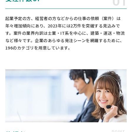
[相談内容] ■お電話での問い合わせはお控えください。■ ラベルの印
刷見積もりをお願いします。 ラベルのサイズは153x105mmで、角丸
希望ですが、四角でも構いません。 耐水ラベルを使用し、15種類×10
起業予定の方、経営者の方などからの仕事の依頼（案件）は
00枚、500枚の2パターンを希望しています。 データ入 …
年々増加傾向にあり、2023年には2万件を突破する見込みで
す。案件の業界内訳は士業・IT系を中心に、建築・運送・物流
伝票印刷の見積もり依頼
など様々です。企業のあらゆる発注シーンを網羅するために、
印刷会社 > 伝票印刷
196のカテゴリを用意しています。
相談して決めたい
東京都
総額予算
依頼地域
[印刷物の概要] 弊社は美容師さん向けの美容小物を製造・販売するメ
ーカーです。 弊社オリジナル商品の売上伝票の印刷のお見積りをお願
いいたします。 価格的によいものがあれば定期で発注させていただき
たいと考えております。 ・縦187mm × 横65mm ・2枚 …
【A4フルカラー｜月1回・約1,400部発行｜
長期取引前提】パンフレット・会社概要印刷
の見積もり依頼
印刷会社 > パンフレット・会社案内印刷
月30万円まで
東京都
月額予算
依頼地域