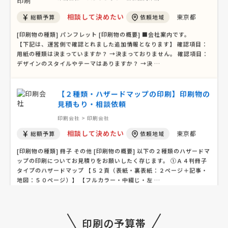
印刷会社 > パンフレット・会社案内印刷
相談して決めたい
東京都
総額予算
依頼地域
[印刷物の種類] パンフレット [印刷物の概要] ■会社案内です。
【下記は、運営側で確認とれました追加情報となります】 確認項目：
用紙の種類は決まっていますか？ →決まっておりません。 確認項目：
デザインのスタイルやテーマはありますか？ →決 …
【２種類・ハザードマップの印刷】印刷物の
見積もり・相談依頼
印刷会社 > 印刷会社
相談して決めたい
東京都
総額予算
依頼地域
[印刷物の種類] 冊子 その他 [印刷物の概要] 以下の２種類のハザードマ
ップの印刷についてお見積りをお願いしたく存じます。 ①Ａ４判冊子
タイプのハザードマップ 【５２頁（表紙・裏表紙：２ページ＋記事・
地図：５０ページ）】 【フルカラー・中綴じ・左 …
日本酒ラベル(700枚)の見積もり依頼
印刷の予算帯