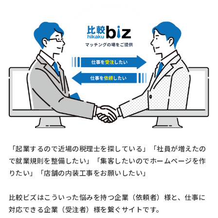
レットは8ページで、マット紙を希望しています。印刷データはPDF形
式で、納期は6月19日までです。パネル1枚とパンフレッ …
【チラシ・450万部】の見積も
人気案件
り・相談依頼
印刷会社 > 印刷会社
相談して決めたい
埼玉県
総額予算
依頼地域
[印刷物の種類] チラシ [印刷物の概要] [検討基準] 価格重視 [作成予定
枚数等] 450万部 [デザイン（版下）の有無、データ形式] 有り（PDF）
[その他ご要望、ご質問等]
【記念誌・デジタル冊子と紙媒体冊子の2種
「起業するので近場の税理士を探している」「社員が増えたの
類の作成依頼】見積もり依頼
で就業規則を整備したい」「集客したいのでホームページを作
印刷会社 > 印刷会社
りたい」「店舗の内装工事をお願いしたい」
相談して決めたい
福岡県
総額予算
依頼地域
比較ビズはこういった悩みを持つ企業（依頼者）様と、仕事に
[印刷物の種類] パンフレット 会社案内 冊子 [印刷物の概要] 令和9年10
月に会社設立50周年の式典を行うにあたり、記念誌の作成を行いま
対応できる企業（受注者）様を繋ぐサイトです。
す。 内容は会社の歴史・沿革、代表のインタビューページ、関係者イ