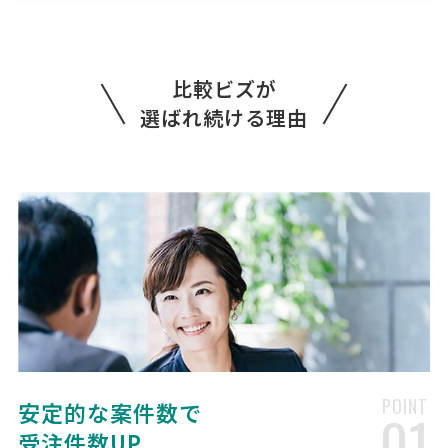
タイプのハザードマップ 【５２頁（表紙・裏表紙：２ページ＋記事・
地図：５０ページ）】 【フルカラー・中綴じ・左 …
比較ビズが
日本酒ラベル(700枚)の見積もり依頼
選ばれ続ける理由
印刷会社 > その他印刷（ポスター等）
相談して決めたい
東京都
総額予算
依頼地域
[印刷物の概要] 日本酒のラベル [検討基準] 価格重視 [作成予定数] 700
[色数] カラー（片面） [デザイン（版下）の有無、データ形式] 有り
（PDF） [成果物の詳細仕様] ラベルデザインに金色の筆致（箔押し風
表現）が含まれます。CMYKでは金色の再現 …
【耐水ラベル】の印刷見積もり
人気案件
依頼
印刷会社 > パッケージ・包装印刷
POINT
安定的な案件数で
01
相談して決めたい
埼玉県
総額予算
依頼地域
受注件数UP