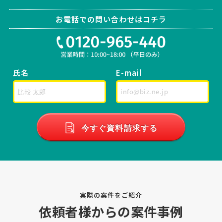
相談して決めたい
東京都
総額予算
依頼地域
お電話での問い合わせはコチラ
[印刷物の種類] その他 [印刷物の概要] 書籍の印刷をお願いしたいで
す。 書店流通有 A5、128頁程度、カバー、本文ともにカラー [検討基
準] [作成予定枚数等] 2000 [デザイン（版下）の有無、データ形式] 有
り（PDF） [その他ご要望、ご質問等]
氏名
E-mail
【展示会用のパネルa1サイズ１枚＆パンフ
レット250部】印刷の見積り依頼
印刷会社 > パンフレット・会社案内印刷
相談して決めたい
東京都
総額予算
依頼地域
今すぐ資料請求する
[相談内容] 展示会用のパネルa1サイズ１枚とパンフレット8枚分の印
刷をお願いしたいです。パネルのデザインデータはあります。パンフ
レットは8ページで、マット紙を希望しています。印刷データはPDF形
式で、納期は6月19日までです。パネル1枚とパンフレッ …
実際の案件をご紹介
【チラシ・450万部】の見積も
人気案件
依頼者様からの案件事例
り・相談依頼