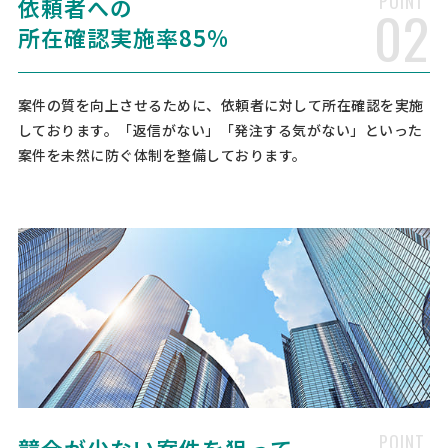
POINT
依頼者への
02
[印刷物の種類] パンフレット [印刷物の概要] 現在発行している社内報
所在確認実施率85%
の制作・印刷をお願いできる新たな企業様を探しております。 長年依
頼している取引先が今後対応できなくなるため、継続的にお付き合い
いただける印刷会社様・制作会社様を募集してお …
案件の質を向上させるために、依頼者に対して所在確認を実施
しております。「返信がない」「発注する気がない」といった
【A4ペラ両面チラシ】チラシ・
人気案件
案件を未然に防ぐ体制を整備しております。
フライヤー・DM印刷の見積もり依頼
印刷会社 > チラシ・フライヤー・DM印刷
30万円まで
東京都
総額予算
依頼地域
[印刷物の種類] チラシ [印刷物の概要] 以下の内容で対応可能でしたら
御見積をお願いいたします ●印刷物の種類：A4ペラ両面チラシ ●サイ
ズ：A4 ●紙質：マットコート ●紙の厚さ：90kg ●色：両面カラー ●
仕上時のサイズ：A4 ●加工：無し ●部数：140,000部 ● …
【公務員試験対策教材（民法）の簡易製】本
冊子印刷の見積もり依頼
印刷会社 > 冊子印刷
POINT