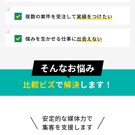
複数の案件を受注して
実績をつけたい
強みを生かせる仕事に
出会えない
比較ビズ
で
解決
します！
【展示会用のパネルa1サイズ１枚＆パンフ
レット250部】印刷の見積り依頼
印刷会社 > パンフレット・会社案内印刷
相談して決めたい
東京都
総額予算
依頼地域
安定的な媒体力で
[相談内容] 展示会用のパネルa1サイズ１枚とパンフレット8枚分の印
集客を支援します
刷をお願いしたいです。パネルのデザインデータはあります。パンフ