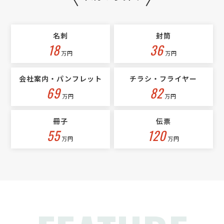
印刷会社 > その他印刷（ポスター等）
相談して決めたい
東京都
総額予算
依頼地域
名刺
封筒
[印刷物の概要] 日本酒のラベル [検討基準] 価格重視 [作成予定数] 700
18
36
[色数] カラー（片面） [デザイン（版下）の有無、データ形式] 有り
万円
万円
（PDF） [成果物の詳細仕様] ラベルデザインに金色の筆致（箔押し風
表現）が含まれます。CMYKでは金色の再現 …
会社案内・パンフレット
チラシ・フライヤー
69
82
万円
万円
冊子
伝票
55
120
万円
万円