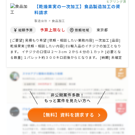
ヒアリング済
「マグロのテール …
【乾燥果実の一次加工】食品製造加工の資
料請求
製造会社 > 食品加工
予算上限なし
東京都
総額予算
依頼地域
[ご要望] 見積もり希望 [依頼・相談したい業務内容] 一次加工 [品目]
乾燥果実 [依頼・相談したい内容] EU輸入品のイチジクの加工となり
ます。 イチジクの口径は２〜３cm ２から４分の１カット [必要とな
る数量] １パレット約３００キロ前後からとなります。 [納期] 未確定
[その他ご質問、ご要望、備考]
非公開案件多数！
もっと案件を見たい方へ
【無料】資料を請求する