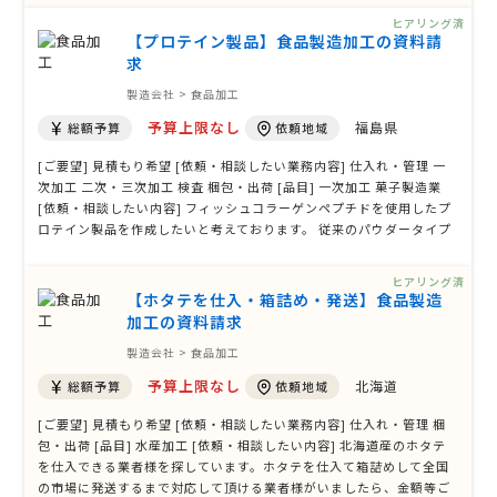
と考えております。 フィッシュコラーゲンペプチドは高品質な成分を
ヒアリング済
保有しています …
【プロテイン製品】食品製造加工の資料請
求
製造会社 > 食品加工
予算上限なし
福島県
総額予算
依頼地域
[ご要望] 見積もり希望 [依頼・相談したい業務内容] 仕入れ・管理 一
次加工 二次・三次加工 検査 梱包・出荷 [品目] 一次加工 菓子製造業
[依頼・相談したい内容] フィッシュコラーゲンペプチドを使用したプ
ロテイン製品を作成したいと考えております。 従来のパウダータイプ
からパン、お菓子に組み合わせたプロテイン食品をOEMなどでご相談
したいです。 原料との相性や製造方法など条件はあると思いますが、
ヒアリング済
少しでも可能性 …
【ホタテを仕入・箱詰め・発送】食品製造
加工の資料請求
製造会社 > 食品加工
予算上限なし
北海道
総額予算
依頼地域
[ご要望] 見積もり希望 [依頼・相談したい業務内容] 仕入れ・管理 梱
包・出荷 [品目] 水産加工 [依頼・相談したい内容] 北海道産のホタテ
を仕入できる業者様を探しています。ホタテを仕入て箱詰めして全国
の市場に発送するまで対応して頂ける業者様がいましたら、金額等ご