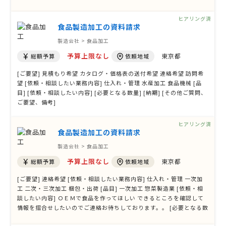
と商品詳細についてやり取りしたいです。
ヒアリング済
食品製造加工の資料請求
製造会社 > 食品加工
予算上限なし
東京都
総額予算
依頼地域
[ご要望] 見積もり希望 カタログ・価格表の送付希望 連絡希望 訪問希
望 [依頼・相談したい業務内容] 仕入れ・管理 水産加工 食品機械 [品
目] [依頼・相談したい内容] [必要となる数量] [納期] [その他ご質問、
ご要望、備考]
ヒアリング済
食品製造加工の資料請求
製造会社 > 食品加工
予算上限なし
東京都
総額予算
依頼地域
[ご要望] 連絡希望 [依頼・相談したい業務内容] 仕入れ・管理 一次加
工 二次・三次加工 梱包・出荷 [品目] 一次加工 惣菜製造業 [依頼・相
談したい内容] ＯＥＭで食品を作ってほしい できるところを確認して
情報を摺合せしたいのでご連絡お待ちしております。。 [必要となる数
量] [納期] [その他ご質問、ご要望、備考]