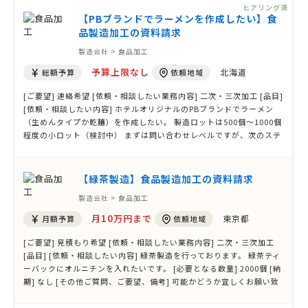
ヒアリング済
【PBブランドでラーメンを作成したい】食
品製造加工の資料請求
製造会社 > 食品加工
予算上限なし
北海道
総額予算
依頼地域
[ご要望] 連絡希望 [依頼・相談したい業務内容] 二次・三次加工 [品目]
[依頼・相談したい内容] ホテルオリジナルのPBブランドでラーメン
（生めんタイプか乾麺）を作成したい。 製造ロットは500個〜1000個
程度の小ロット（検討中） まずは問い合わせレベルですが、次のステ
ップに進めるか提案を希望。 [必要となる数量] [納期] [その他ご質
問、ご要望、備考]
【緑茶製造】食品製造加工の資料請求
製造会社 > 食品加工
月10万円まで
東京都
月額予算
依頼地域
[ご要望] 見積もり希望 [依頼・相談したい業務内容] 二次・三次加工
[品目] [依頼・相談したい内容] 緑茶製造を行っております。 緑茶ティ
ーバックにオルニチンを入れたいです。 [必要となる数量] 2000個 [納
期] なし [その他ご質問、ご要望、備考] 可能かどうか宜しくお願い致
します。