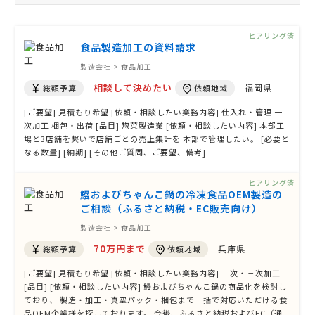
ヒアリング済
食品製造加工の資料請求
製造会社 > 食品加工
相談して決めたい
福岡県
総額予算
依頼地域
[ご要望] 見積もり希望 [依頼・相談したい業務内容] 仕入れ・管理 一
次加工 梱包・出荷 [品目] 惣菜製造業 [依頼・相談したい内容] 本部工
場と3店舗を繋いで店舗ごとの売上集計を 本部で管理したい。 [必要と
なる数量] [納期] [その他ご質問、ご要望、備考]
ヒアリング済
鰻およびちゃんこ鍋の冷凍食品OEM製造の
ご相談（ふるさと納税・EC販売向け）
製造会社 > 食品加工
70万円まで
兵庫県
総額予算
依頼地域
[ご要望] 見積もり希望 [依頼・相談したい業務内容] 二次・三次加工
[品目] [依頼・相談したい内容] 鰻およびちゃんこ鍋の商品化を検討し
ており、 製造・加工・真空パック・梱包まで一括で対応いただける食
品OEM企業様を探しております。 今後、ふるさと納税およびEC（通