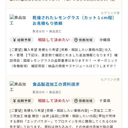
販）での販売を予定しており、 売り切れ次第、継続的に再発注を行う
前提で検討しております。 商品①：鰻（うなぎ） 加工内容 ・スチー
ヒアリング済
ムコンベクショ …
乾燥されたレモングラス（カット１cm程）
お見積もり依頼
製造会社 > 食品加工
相談して決めたい
沖縄県
総額予算
依頼地域
[ご要望] 購入希望 見積もり希望 [依頼・相談したい業務内容] 仕入
れ・管理 【下記は、運営側で確認とれました追加情報となります】 確
認項目：国産レモングラスの品質基準はありますか？ → オーガニック
（有機栽培） 確認項目：納品の頻度やスケジュールはどうしますか？
→ できるだけ早く納品希望 確認項目：希望する価格帯や予算感はあり
ますか？ → 1kgあたり8,000円前後 [品目] [依頼・相談したい内容] 可
ヒアリング済
能であれ …
食品製造加工の資料請求
製造会社 > 食品加工
相談して決めたい
千葉県
総額予算
依頼地域
[ご要望] 見積もり希望 [依頼・相談したい業務内容] 一次加工 二次・
三次加工 検査 梱包・出荷 [品目] [依頼・相談したい内容] 弊社が所持
する原料「エッグパウダー」でプロテインを共に開発してくれるOEM
先を探しております。 原料は持ち込みで、その他成分添加や味の調