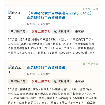
相談したいです。 [必要となる数量] [納期] [その他ご質問、ご要望、
備考]
ヒアリング済
【冷凍宅配食弁当の製造先を探している】
食品製造加工の資料請求
製造会社 > 食品加工
予算上限なし
東京都
月額予算
依頼地域
[ご要望] 購入希望 見積もり希望 [依頼・相談したい業務内容] 二次・
三次加工 [品目] 惣菜製造業 [依頼・相談したい内容] 冷凍宅配食弁当
の製造先様を探しています。コンサルや仲介ではなく、直接製造委託
を希望しております。 [必要となる数量] 5,000食～8,000食/種 ※可
能であれば月間～6万食ほど まずは1種からでも可 [納期] [その他ご
質問、ご要望、備考]
ヒアリング済
食品製造加工の資料請求
製造会社 > 食品加工
予算上限なし
東京都
総額予算
依頼地域
[ご要望] 連絡希望 [依頼・相談したい業務内容] 仕入れ・管理 [品目]
一次加工 食肉処理業 食肉製品製造 惣菜製造業 菓子製造業 アイスクリ
ーム類製造業 水産加工 [依頼・相談したい内容] タイの提携している卸
業者向けに商材を探しています。 輸出する際のパッケージや、商品作