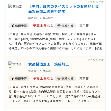
ヒアリング済
【牛肉、豚肉のダイスカットのお願い】食
品製造加工の資料請求
製造会社 > 食品加工
予算上限なし
東京都
総額予算
依頼地域
[ご要望] 購入希望 見積もり希望 [依頼・相談したい業務内容] 仕入
れ・管理 [品目] 食肉製品製造 [依頼・相談したい内容] はじめまし
て。 牛肉、豚肉のダイスカットのお願いをしたく存じます。 売価が価
格確定しているのでお見積もり提案からお願いしたく思います。 [必要
となる数量] 牛肉ダイス 12.5ミリ 120Kg/月間 豚肩ダイス 20ミ
リ 900Kg/月間 豚バラダイス20ミリ 400Kg/月間 [納期] ご相
ヒアリング済
談 [その他ご質問 …
食品製造加工 焼成加工
製造会社 > 食品加工
予算上限なし
東京都
総額予算
依頼地域
[ご要望] 見積もり希望 連絡希望 訪問希望 [依頼・相談したい業務内
容] 梱包・出荷 [品目] 食肉製品製造 惣菜製造業 [依頼・相談したい内
容] 有限会社D&Cクリエートと申します。 鶏モモ原料120ｇ➡焼成加
工（レア） 豚ロース原料120ｇ➡焼成加工（レア） ＰＢカレー レト
ルト加工 [必要となる数量] 御社最小ロット [納期] [その他ご質問、ご
要望、備考] 御社製品で規格が近ければ相談させて頂きます。 鶏モ …