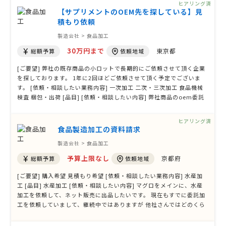
ヒアリング済
【サプリメントのOEM先を探している】見
積もり依頼
製造会社 > 食品加工
30万円まで
東京都
総額予算
依頼地域
[ご要望] 弊社の既存商品の小ロットで長期的にご依頼させて頂く企業
を探しております。 1年に2回ほどご依頼させて頂く予定でございま
す。 [依頼・相談したい業務内容] 一次加工 二次・三次加工 食品機械
検査 梱包・出荷 [品目] [依頼・相談したい内容] 弊社商品のoem委託
先の変更を検討しております。 商品は「すっぽん」、「黒酢」、「ブ
ラックジンジャー」をメインで配合しているサプリでございます。 発
ヒアリング済
注内容としまし …
食品製造加工の資料請求
製造会社 > 食品加工
予算上限なし
京都府
総額予算
依頼地域
[ご要望] 購入希望 見積もり希望 [依頼・相談したい業務内容] 水産加
工 [品目] 水産加工 [依頼・相談したい内容] マグロをメインに、水産
加工を依頼して、ネット販売に出品したいです。 現在もすでに委託加
工を依頼していまして、継続中ではありますが 他社さんではどのくら
いの金額でお願いできるのか調べたくてお問い合わせさせていただき
ました。 現在はマグロのトロ部分を甘露煮した「マグロの甘露煮」