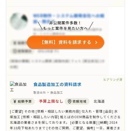
りなどを一緒に考えてくれるパートナーを探しています。 [必要となる
数量] 相談 [納期] 急いでいません [その他ご質問、ご要望、備考]
非公開案件多数！
もっと案件を見たい方へ
【無料】資料を請求する
ヒアリング済
食品製造加工の資料請求
製造会社 > 食品加工
予算上限なし
北海道
総額予算
依頼地域
[ご要望] その他 [依頼・相談したい業務内容] 仕入れ・管理 [品目] 水
産加工 [依頼・相談したい内容] 鮭とばのOEM商品を制作してくださる
北海道の業者さまを探しております。 [必要となる数量] [納期] 2024
年10月下旬あたりまで [その他ご質問、ご要望、備考] 一旦、業者さま