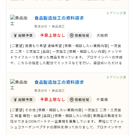
合、充填～梱包、可能であればパッケージ作成も出来る企業様を探し
ております。 サンプルは別として規格は１㎏～３㎏、初回は１００～
ヒアリング済
３００㎏程度で開 …
食品製造加工の資料請求
製造会社 > 食品加工
予算上限なし
大阪府
総額予算
依頼地域
[ご要望] 見積もり希望 連絡希望 [依頼・相談したい業務内容] 一次加
工 二次・三次加工 [品目] 一次加工 [依頼・相談したい内容] ナッツや
ドライフルーツを使った商品を作っています。 プロテインバーの作成
や、こちらの指定した配分でミックスなどを行い、袋詰めいただける
会社様を探しております。 [必要となる数量] 初回生産は値段により要
相談ですが、500-1000個程度です。 [納期] [その他ご質問、ご要望、
ヒアリング済
備考]
食品製造加工の資料請求
製造会社 > 食品加工
予算上限なし
千葉県
総額予算
依頼地域
[ご要望] その他 [依頼・相談したい業務内容] 一次加工 二次・三次加
工 検査 梱包・出荷 [品目] [依頼・相談したい内容] 新商品の製造をお
任せできるOEMパートナー企業様を募集しています。 弊社にてフィッ
シュコラーゲンペプチドの原料を持っておりまして、プロテインやサ
プリメント、エナジードリンク、美容ドリンクやお菓子を開発したい