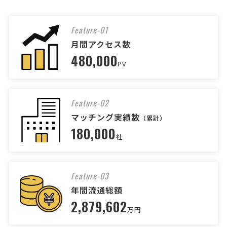
相談して決めたい
愛知県
総額予算
依頼地域
[相談・依頼の種類] 経営相談 経営診断 スポットコンサル [相談・依頼
Feature-01
したい内容] 会社にお金が残らない 支払いがいつも遅れるなどを正常
月間アクセス数
化したい [原状の問題点] 人件費率や原価率も計算できない 経営素人
480,000
[御社の業種] 飲食業 [会社規模] 11名〜30名 …
PV
【建設業】コンサルタントへの
人気案件
相談・問合せ
Feature-02
経営コンサルタント > 経営コンサルタント
マッチング実績数
（累計）
相談して決めたい
180,000
大阪府
総額予算
依頼地域
社
[相談・依頼の種類] ISO認証コンサル 【下記は、運営側で確認と
れました追加情報となります】 当社は、製鉄所をはじめとした製造業
の御客様向けに工事施工や電源盤、 制御盤を納入している会社です。
Feature-03
当社は、各御客様の品質基準やJIS,JEM,JEC等 …
年間流通総額
2,879,602
【シイタケ栽培ハウスの断熱改修工事・新築
万円
計画に活用可能な補助金・助成金の相談】補
助金コンサルタントの相談