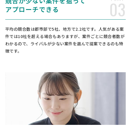
競合が少ない案件を狙って
03
経営コンサルタント > マーケティング・営業戦略
アプローチできる
相談して決めたい
千葉県
総額予算
依頼地域
[依頼・相談したい内容] アスクルの代理店を行っており、新規顧客の
平均の競合数は都市部で5社、地方で2.2社です。人気がある案
開拓を模索している。 新規顧客の獲得について相談したい。 [御社の
件では10社を超える場合もありますが、案件ごとに競合者数が
業種] 小売業 [会社規模] 6名〜10名 [売上規模] 1億〜3億 [依頼・相談
わかるので、ライバルが少ない案件を選んで提案できるのも特
したい分野] 戦略策定 コンサルティング [依 …
徴です。
【助成金申請】補助金コンサルタントの相談
経営コンサルタント > 補助金コンサルタント
相談して決めたい
滋賀県
総額予算
依頼地域
[御社の業種] サービス業 [会社規模] 101名〜500名 [年商] 5億以下 [事
業計画書の有無] 無し [申請予定の金額] [相談内容] 助成金申請
【運輸業】補助金コンサルタントの相談
経営コンサルタント > 補助金コンサルタント