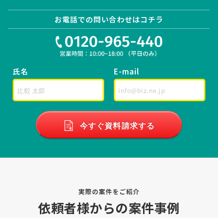
相談して決めたい
東京都
総額予算
依頼地域
お電話での問い合わせはコチラ
[依頼・相談したい内容] 東京都内で中古車輸出業を営んでおります。
現在、外国人社員比率の高い当社の組織再編に伴い、新しい人事制度
（評価・KPI・インセンティブ）の設計、および将来的な独立社員向け
代理店スキームの構築を検討しており、伴走いただけ …
氏名
E-mail
【申請可能な補助金や助成金の相談】補助金
コンサルタントの相談
経営コンサルタント > 補助金コンサルタント
相談して決めたい
東京都
総額予算
依頼地域
今すぐ資料請求する
[御社の業種] サービス業 [会社規模] 1名〜5名 [年商] 500万以下 [事業
計画書の有無] 有り [申請予定の金額] 100万以下 [相談内容] 創業1年に
なります。 編集プロダクションの会社で、妊活や不妊治療に関する情
報を専門に扱っています。 申請可能な補 …
実際の案件をご紹介
【飲食店サービスマニュアルの作成】
依頼者様からの案件事例
経営コンサルタント > 業務改善コンサルタント