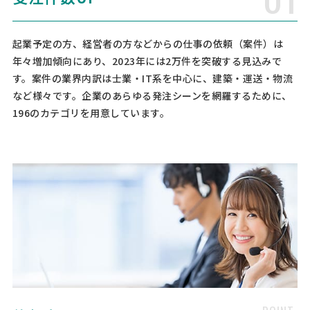
経営コンサルタント > 補助金コンサルタント
起業予定の方、経営者の方などからの仕事の依頼（案件）は
相談して決めたい
東京都
総額予算
依頼地域
年々増加傾向にあり、2023年には2万件を突破する見込みで
[御社の業種] IT [会社規模] 11名〜30名 [年商] 5億以下 [事業計画書の
す。案件の業界内訳は士業・IT系を中心に、建築・運送・物流
有無] [申請予定の金額] [相談内容] 弊社では、RPAやBIなどのソフトウ
など様々です。企業のあらゆる発注シーンを網羅するために、
ェア製品を販売しておりますが、今後、お客様の導入促進のため、各
種補助金の対象製品として登録できない …
196のカテゴリを用意しています。
【建設業】補助金コンサルタントの相談
経営コンサルタント > 補助金コンサルタント
相談して決めたい
熊本県
総額予算
依頼地域
[御社の業種] 建設業 [会社規模] 1名〜5名 [年商] 5億以下 [事業計画書
の有無] 無し [申請予定の金額] 1億以下 [相談内容] 中小企業省力化投
資補助金 【下記は、運営側で確認とれました追加情報となります】 確
認項目：省力化投資の具体的な内容は …
補助金コンサルタントの相談