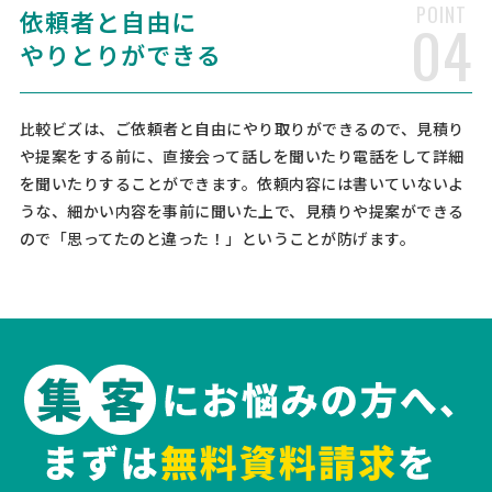
POINT
相談して決めたい
依頼者と自由に
兵庫県
総額予算
依頼地域
04
やりとりができる
[御社の業種] 運輸業 [会社規模] 1名〜5名 [年商] 3000万以下 [事業計
画書の有無] 無し [申請予定の金額] [相談内容] 兵庫県で倉庫業を営ん
でいます。 パートスタッフ3名、契約社員2名を雇用しています。 今後
も採用や人材育成、IT導入、設備投資を …
比較ビズは、ご依頼者と自由にやり取りができるので、見積り
や提案をする前に、直接会って話しを聞いたり電話をして詳細
【飲食店】店舗コンサルティン
人気案件
を聞いたりすることができます。依頼内容には書いていないよ
グの相談・提案依頼
うな、細かい内容を事前に聞いた上で、見積りや提案ができる
ので「思ってたのと違った！」ということが防げます。
経営コンサルタント > 飲食店コンサルタント
相談して決めたい
東京都
総額予算
依頼地域
[依頼・相談したい内容] 飲食店コンサルを希望。メニュー開発から実
際に現場指導まで希望。SNS運用までまるっと任せたい。 まずは電話
の前に費用感だけしりたい [御社の業種] 飲食業 [会社規模] 6名〜10名
[売上規模] 3000万〜5000万 [出店状況] 営業 …
人事・組織制度構築の相談・提案依頼
経営コンサルタント > 人事・評価制度構築