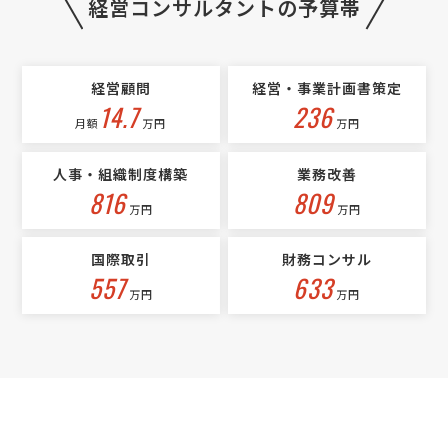
経営コンサルタントの予算帯
経営コンサルタント > 起業・開業コンサルタント
相談して決めたい
神奈川県
月額予算
依頼地域
経営顧問
経営・事業計画書策定
[相談内容] 会社設立の相談をしたいです。会社設立の目的やビジョン
14.7
236
をお話しして、心の軽さを感じたいと思っています。設立予定の会社の
月額
万円
万円
業種はカウンセリングで、6月下旬に東京都多摩市 聖蹟桜ヶ丘駅周辺で
設立予定です。資本金は10万円で、個人事業主とし …
人事・組織制度構築
業務改善
816
809
万円
万円
国際取引
財務コンサル
557
633
万円
万円