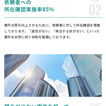
POINT
依頼者への
02
経営コンサルタント > 補助金コンサルタント
所在確認実施率85%
相談して決めたい
福岡県
総額予算
依頼地域
[御社の業種] 放課後等デイサービス [会社規模] 6名〜10名 [年商] 3000
案件の質を向上させるために、依頼者に対して所在確認を実施
万以下 [事業計画書の有無] 有り [申請予定の金額] [相談内容] 新規で放
しております。「返信がない」「発注する気がない」といった
課後等デイサービス事業を立ち上げようと思っており、それに必要な
物件や改装費，備品，送迎車両の導入費 …
案件を未然に防ぐ体制を整備しております。
補助金コンサルタントの相談
経営コンサルタント > 補助金コンサルタント
相談して決めたい
福岡県
総額予算
依頼地域
[御社の業種] その他 [会社規模] 11名〜30名 [年商] 1億以下 [事業計画
書の有無] 無し [申請予定の金額] 500万以下 [相談内容] 弊社の事業に
適応する助成金を提案頂きたい。
新規顧客の獲得についての相
人気案件
談・提案依頼
POINT