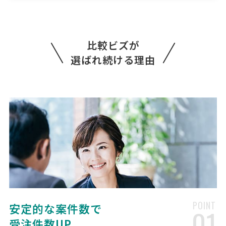
経営コンサルタント > 補助金コンサルタント
相談して決めたい
大阪府
総額予算
依頼地域
比較ビズが
[御社の業種] 水産・農林業 [会社規模] 6名〜10名 [年商] 1億以下 [事業
計画書の有無] 無し [申請予定の金額] 1000万以下 [相談内容] このた
選ばれ続ける理由
び、お取引先様の断熱改修工事および新築計画に関連し、 活用可能な
補助金・助成金についてご相談させていた …
【会社設立の相談】の見積もり依頼
経営コンサルタント > 起業・開業コンサルタント
相談して決めたい
神奈川県
月額予算
依頼地域
[相談内容] 会社設立の相談をしたいです。会社設立の目的やビジョン
をお話しして、心の軽さを感じたいと思っています。設立予定の会社の
業種はカウンセリングで、6月下旬に東京都多摩市 聖蹟桜ヶ丘駅周辺で
設立予定です。資本金は10万円で、個人事業主とし …
POINT
安定的な案件数で
01
受注件数UP
補助金コンサルタントの相談