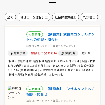
相談して決めたい
東京都
総額予算
依頼地域
[相談内容] 飲食店サービスマニュアルの作成をお願いしたいと思って
全て
税理士・公認会計士
社会保険労務士
司法書士
います。和食レストランを経営しており、店舗運営の標準化や接客品
質の向上、新人研修用に活用したいと考えています。マニュアルには、
接客マナー、衛生管理、ホスピタリティなどを重点的 …
【飲食業】飲食業コンサルタン
人気案件
トへの相談・問合せ
経営コンサルタント > 経営コンサルタント
相談して決めたい
愛知県
総額予算
依頼地域
[相談・依頼の種類] 経営相談 経営診断 スポットコンサル [相談・依頼
したい内容] 会社にお金が残らない 支払いがいつも遅れるなどを正常
化したい [原状の問題点] 人件費率や原価率も計算できない 経営素人
[御社の業種] 飲食業 [会社規模] 11名〜30名 …
【建設業】コンサルタントへの
人気案件
相談・問合せ