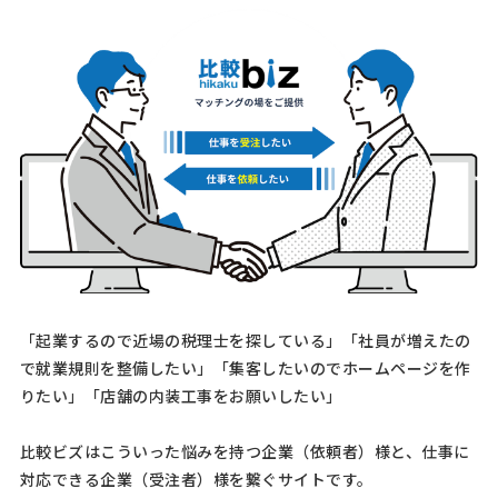
相談して決めたい
東京都
総額予算
依頼地域
[御社の業種] サービス業 [会社規模] 1名〜5名 [年商] 500万以下 [事業
計画書の有無] 有り [申請予定の金額] 100万以下 [相談内容] 創業1年に
なります。 編集プロダクションの会社で、妊活や不妊治療に関する情
報を専門に扱っています。 申請可能な補 …
【飲食店サービスマニュアルの作成】
経営コンサルタント > 業務改善コンサルタント
相談して決めたい
東京都
総額予算
依頼地域
[相談内容] 飲食店サービスマニュアルの作成をお願いしたいと思って
います。和食レストランを経営しており、店舗運営の標準化や接客品
「起業するので近場の税理士を探している」「社員が増えたの
質の向上、新人研修用に活用したいと考えています。マニュアルには、
接客マナー、衛生管理、ホスピタリティなどを重点的 …
で就業規則を整備したい」「集客したいのでホームページを作
りたい」「店舗の内装工事をお願いしたい」
【飲食業】飲食業コンサルタン
人気案件
比較ビズはこういった悩みを持つ企業（依頼者）様と、仕事に
トへの相談・問合せ
対応できる企業（受注者）様を繋ぐサイトです。
経営コンサルタント > 経営コンサルタント