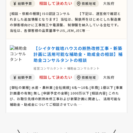
経営コンサルタント > 経営コンサルタント
相談して決めたい
大阪府
総額予算
依頼地域
[相談・依頼の種類] ISO認証コンサル 【下記は、運営側で確認と
れました追加情報となります】 当社は、製鉄所をはじめとした製造業
の御客様向けに工事施工や電源盤、 制御盤を納入している会社です。
当社は、各御客様の品質基準やJIS,JEM,JEC等 …
【シイタケ栽培ハウスの断熱改修工事・新築
計画に活用可能な補助金・助成金の相談】補
助金コンサルタントの相談
経営コンサルタント > 補助金コンサルタント
相談して決めたい
大阪府
総額予算
依頼地域
[御社の業種] 水産・農林業 [会社規模] 6名〜10名 [年商] 1億以下 [事業
計画書の有無] 無し [申請予定の金額] 1000万以下 [相談内容] このた
び、お取引先様の断熱改修工事および新築計画に関連し、 活用可能な
補助金・助成金についてご相談させていた …
【会社設立の相談】の見積もり依頼