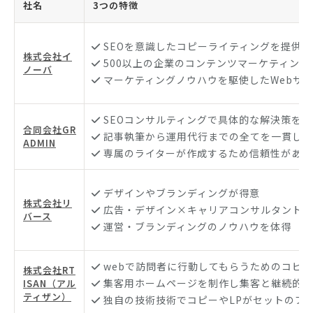
社名
3つの特徴
SEOを意識したコピーライティングを提供
株式会社イ
500以上の企業のコンテンツマーケティング
ノーバ
マーケティングノウハウを駆使したWebサ
SEOコンサルティングで具体的な解決策を提
合同会社GR
記事執筆から運用代行までの全てを一貫して
ADMIN
専属のライターが作成するため信頼性がある
デザインやブランディングが得意
株式会社リ
広告・デザイン×キャリアコンサルタント
バース
運営・ブランディングのノウハウを体得
webで訪問者に行動してもらうためのコピー
株式会社RT
集客用ホームページを制作し集客と継続的な
ISAN（アル
ティザン）
独自の技術技術でコピーやLPがセットのプ