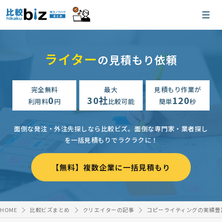
ライター
の見積もり依頼
完全無料
最大
見積もり作業が
0
30社
120
利用料
円
比較可能
簡単
秒
面倒な発注・外注先探しなら比較ビズ。
面倒な専門家・業者探し
を一括見積もりでラクラクに！
【無料】複数企業に一括見積もり
HOME
比較ビズまとめ
クリエイターの記事
コピーライティングの実績豊