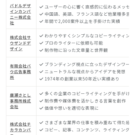
パドルデザ
ユーザーの心に響く直感的に伝わるメッセー
インカンパ
中国語、英語、フランス語など他業種多言語
ニー株式会
年間で2,000案件以上を手掛けた実績
社
わかりやすくシンプルなコピーライティング
株式会社サ
プロのライターに依頼も可能
ウザンドデ
ザイン
制作物に沿った文章量と世界観
ブランディング視点に立ったデザインワーク
有限会社バ
ニュートラルな視点からアイデアを発想
ウ広告事務
所
1974年の創業以来50年近い実績あり
多くの企業のコピーライティングを手がけて
廣瀬さとし
制作費や媒体費を活かしきる言葉を創作
事務所株式
会社
価値や想いを適切な表現に
さまざまな業界の仕事を積み重ねて得た経験
株式会社チ
コピー、記事、コンテンツ、ライティングす
カラカンパ