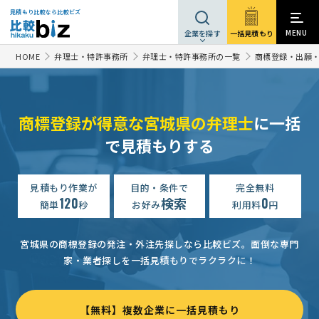
見積もり比較なら比較ビズ
MENU
一括見積もり
企業を探す
HOME
弁理士・特許事務所
弁理士・特許事務所の一覧
商標登録・出願
商標登録が得意な宮城県の弁理士
に一括
で見積もりする
見積もり作業が
目的・条件で
完全無料
120
検索
0
簡単
秒
お好み
利用料
円
宮城県の商標登録の発注・外注先探しなら比較ビズ。
面倒な専門
家・業者探しを一括見積もりでラクラクに！
【無料】複数企業に一括見積もり