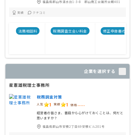
福島県郡山市清水台1-3-8 郡山商工会議所会館401
実績
クチコミ
法務相談料
税務調査立会い料金
修正申告書の料金
企業を選択する
星憲雄税理士事務所
税務調査対策
1
1
人気
実績
価格
-----
経営者の皆さま、普段から心がけておくことは、何だと
思いますか？
福島県郡山市安積2丁目69安積ビル201号