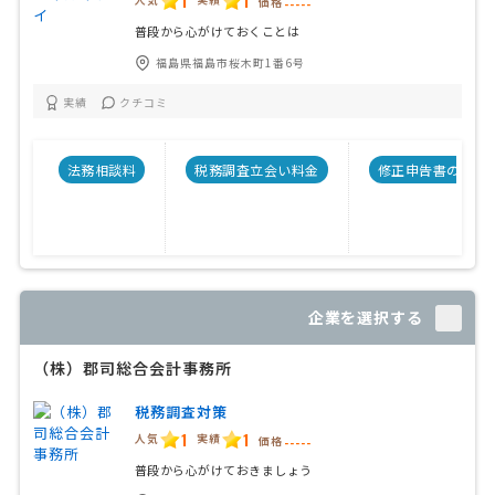
1
1
価格
-----
普段から心がけておくことは
福島県福島市桜木町1番6号
実績
クチコミ
法務相談料
税務調査立会い料金
修正申告書の料金
企業を選択する
（株）郡司総合会計事務所
税務調査対策
1
1
人気
実績
価格
-----
普段から心がけておきましょう