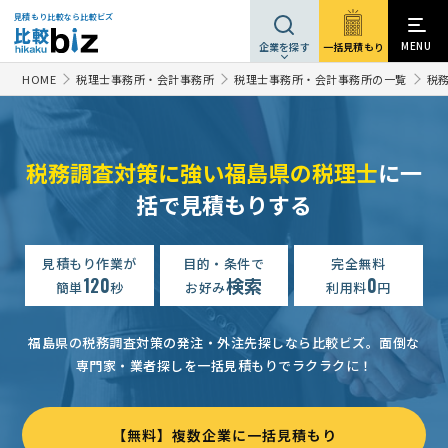
見積もり比較なら比較ビズ
MENU
一括見積もり
企業を探す
HOME
税理士事務所・会計事務所
税理士事務所・会計事務所の一覧
税
税務調査対策に強い福島県の税理士
に一
括で見積もりする
見積もり作業が
目的・条件で
完全無料
120
検索
0
簡単
秒
お好み
利用料
円
福島県の税務調査対策の発注・外注先探しなら比較ビズ。
面倒な
専門家・業者探しを一括見積もりでラクラクに！
【無料】複数企業に一括見積もり