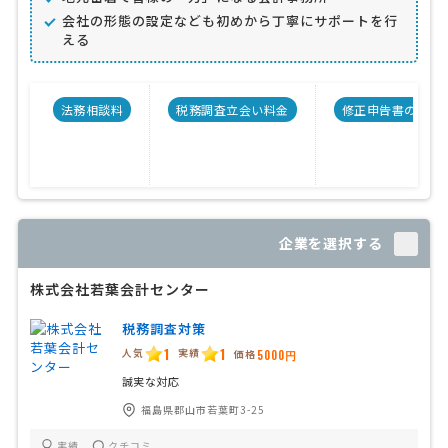
会社の形態の設定なども初めから丁寧にサポートを行
える
法務相談料
税務調査立会い料金
修正申告書の料金
企業を選択する
株式会社若葉会計センター
税務調査対策
1
1
人気
実績
価格
5000円
誠実な対応
福島県郡山市若葉町3-25
実績
クチコミ