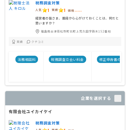
税務調査対策
1
1
人気
実績
価格
-----
経営者の皆さま、普段から心がけておくことは、何だと
思いますか？
福島県会津若松市町北町上荒久田字鈴木152番地
実績
クチコミ
法務相談料
税務調査立会い料金
修正申告書の料金
企業を選択する
有限会社ユイカイケイ
税務調査対策
人気
実績