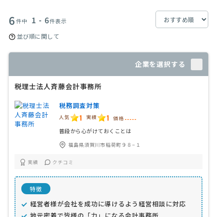
6
1 - 6
件中
件表示
並び順に関して
企業を選択する
税理士法人斉藤会計事務所
税務調査対策
1
1
人気
実績
価格
-----
普段から心がけておくことは
福島県須賀川市稲荷町９８−１
実績
クチコミ
特徴
経営者様が会社を成功に導けるよう経営相談に対応
地元密着で皆様の「力」になる会計事務所