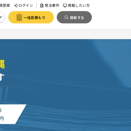
員登録
ログイン
発注案件
掲載したい方
一括見積もり
検索する
縄
す
料
円