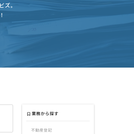
ビズ。
！
業務から探す
不動産登記