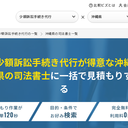
比較ビズとは
会
×
少額訴訟手続き代行
沖縄県
少額訴訟手続き代行の一覧
沖縄県の司法書士一覧
少額訴訟手続き代行が得意な沖
県の司法書士
に一括で見積もり
る
もり作業が
目的・条件で
完全無
120
検索
0
単
秒
お好み
利用料