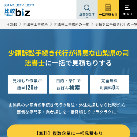
見積もり比較なら比較ビズ
MENU
一括見積もり
企業を探す
HOME
司法書士事務所
司法書士事務所の一覧
少額訴訟手続き代行の一
少額訴訟手続き代行が得意な山梨県の司
法書士
に一括で見積もりする
見積もり作業が
目的・条件で
完全無料
120
検索
0
簡単
秒
お好み
利用料
円
山梨県の少額訴訟手続き代行の発注・外注先探しなら比較ビズ。
面倒な専門家・業者探しを一括見積もりでラクラクに！
【無料】複数企業に一括見積もり