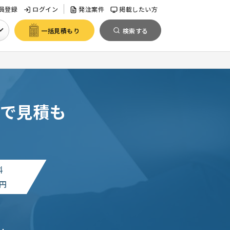
員登録
ログイン
発注案件
掲載したい方
一括見積もり
検索する
で見積も
料
円
。