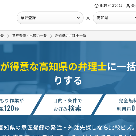
比較ビズとは
会
×
意匠登録
高知県
一覧
意匠登録・出願の一覧
高知県の弁理士一覧
が得意な高知県の弁理士
に一括
りする
もり作業が
目的・条件で
完全無
120
検索
0
単
秒
お好み
利用料
高知県の意匠登録の発注・外注先探しなら比較ビズ