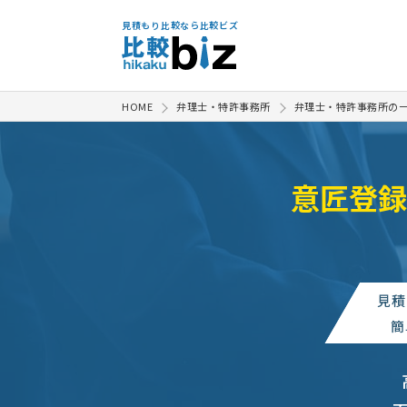
見積もり比較なら比較ビズ
HOME
弁理士・特許事務所
弁理士・特許事務所の
意匠登録
見積
簡